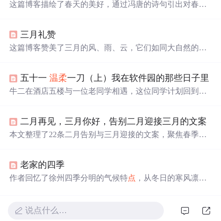
这篇博客描绘了春天的美好，通过冯唐的诗句引出对春天
的细腻感受。春天的温暖、平和与安静，以及春花、春雨
如何唤醒人们的感情和
希望
。作者心中有一个如春般美好
三月礼赞
的“
希望
”，给予力量和温暖，如同春日暖阳。文章充满了
诗意和对生活的热爱。
这篇博客赞美了三月的风、雨、云，它们如同大自然的乐
章，轻轻唤醒沉睡的大地，带来生机与
希望
。文中的比喻
描绘了春雨的轻盈、
春风
的
温柔
以及云烟的缭绕，让读者
五十一
温柔
一刀（上）我在软件园的那些日子里
仿佛置身于充满生命力的春天之中。
牛二在酒店五楼与一位老同学相遇，这位同学计划回到西
安发展并
希望
得到牛二的帮助。两人之间的互动充满了微
妙的情绪变化。
二月再见，三月你好，告别二月迎接三月的文案
本文整理了22条二月告别与三月迎接的文案，聚焦春季意
象（如春暖花开、
春风
、阳光、
希望
等），强调时间节
点
转换、积极情绪传递与生活仪式感。内容适用于社交媒体
老家的四季
发布、节日营销文案及用户运营场景，突出季节更替中的
情感共鸣与正向激励，不涉及具体技术实现或IT系统功
作者回忆了徐州四季分明的气候特
点
，从冬日的寒风凛冽
能。
到秋日的金黄丰收，再到夏日的炎热多雨和春日的
温柔
细
腻。描述了四季变化给生活带来的影响，以及对家乡气候
的复杂情感。
说点什么…