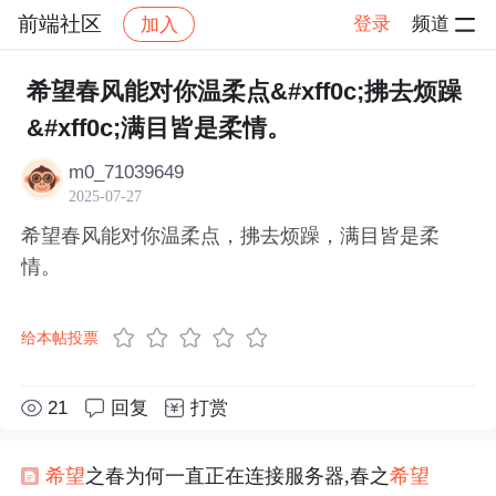
前端社区
登录
频道
加入
帖子详情
社区
前端社区
感慨
希望春风能对你温柔点&#xff0c;拂去烦躁
&#xff0c;满目皆是柔情。
m0_71039649
2025-07-27
希望春风能对你温柔点，拂去烦躁，满目皆是柔
情。
给本帖投票
21
回复
打赏
希望
之春为何一直正在连接服务器,春之
希望