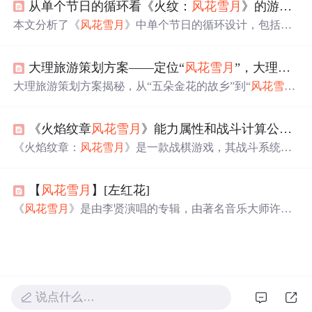
从单个节日的循环看《火纹：
风花雪月
》的游戏节奏把控
本文分析了《
风花雪月
》中单个节日的循环设计，包括工
作日的授课、周末的各种活动，以及如何通过这些循环引
导玩家提升角色实力，完成每月挑战。游戏通过丰富的剧
大理旅游策划方案——定位“
风花雪月
”，大理游客翻倍！
情和系统设计，构建了良好的玩家体验，同时保持了剧情
和玩法的紧密联系。
大理旅游策划方案揭秘，从“五朵金花的故乡”到“
风花雪月
，自在大理”的转型，熊大寻旅游策划公司如何助力大理旅
游翻倍，打造中国首个艺术家创作基地。
《火焰纹章
风花雪月
》能力属性和战斗计算公式研究
《火焰纹章：
风花雪月
》是一款战棋游戏，其战斗系统简
单易懂，涉及角色的10个能力属性、所持武器和魔法的属
性、以及地形对战斗的影响。角色的能力随着等级提升，
【
风花雪月
】[左红花]
包括HP、移动、力量、魔力、技巧、速度、幸运、防守、
魔防和魅力。战斗中，物理和魔法攻击受相应属性影响，
《
风花雪月
》是由李贤演唱的专辑，由著名音乐大师许建
命中、必杀、攻速和回避则根据多种因素计算。新增的骑
强和陈珞联手制作。专辑包含13首歌曲，展现了九十年代
士团系统为战斗提供了多样化的策略选择，魅力属性影响
本地乐坛的敏感唯美与现代音乐的朝气自然。此专辑是一
计策的命中。游戏取消了传统的武器互克系统，引入更多
张高品质的家庭HiFi与汽车HiFi对比版唱片。
样化的武器类型和自由的养成系统，增加了游戏的战略深
度。
说点什么…