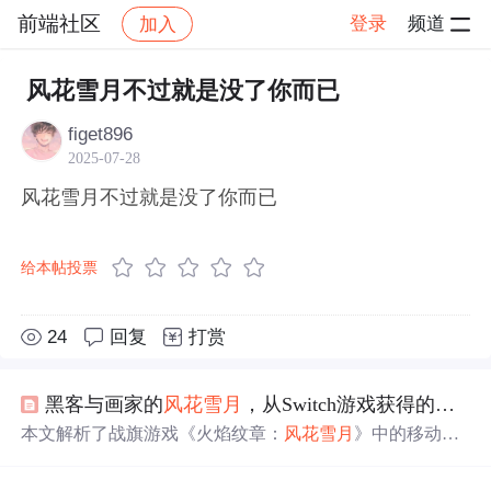
前端社区
登录
频道
加入
帖子详情
社区
前端社区
感慨
风花雪月不过就是没了你而已
figet896
2025-07-28
风花雪月不过就是没了你而已
给本帖投票
24
回复
打赏
黑客与画家的
风花雪月
，从Switch游戏获得的灵感
本文解析了战旗游戏《火焰纹章：
风花雪月
》中的移动逻
辑，通过算法实现角色在不同地形上的行动范围计算，展
示了核心战斗时的效果，并提供了代码实现思路。