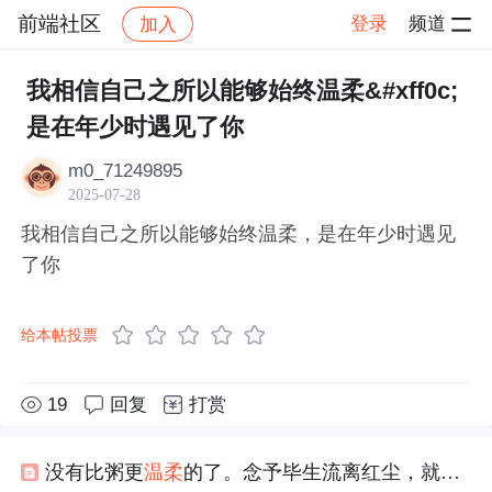
前端社区
登录
频道
加入
帖子详情
社区
前端社区
感慨
我相信自己之所以能够始终温柔&#xff0c;
是在年少时遇见了你
m0_71249895
2025-07-28
我相信自己之所以能够始终温柔，是在年少时遇见
了你
给本帖投票
19
回复
打赏
没有比粥更
温柔
的了。念予毕生流离红尘，就找不到一个似粥