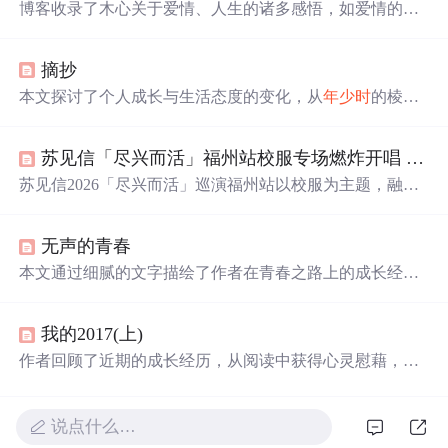
博客收录了木心关于爱情、人生的诸多感悟，如爱情的三
种境界，对人心浅薄的感慨，对生命意义的思考等。还提
及了对自然美与善良的关系判断，以及
始终
坚守自我的态
摘抄
度。
本文探讨了个人成长与生活态度的变化，从
年少时
的棱角
分明到成年后对世界的理解和妥协，强调了
温柔
、勇气与
独立面对生活的态度。文中提到了面对困难时的心态调
苏见信「尽兴而活」福州站校服专场燃炸开唱 签票会尽显敬业
整，对爱的理解，以及对未来的期待，展现了作者对生活
深刻的理解和独特的见解。
苏见信2026「尽兴而活」巡演福州站以校服为主题，融合
签票会、限定歌单与全场互动，打造沉浸式青春摇滚现
场。演出涵盖新歌首唱《我们风花雪月的摇滚精神病
无声的青春
院》、经典改编《反正我信了》及《天高地厚》等大合唱
曲目，配合人浪、彩带、荧光棒等视听元素，强化音乐现
本文通过细腻的文字描绘了作者在青春之路上的成长经历
场感染力与粉丝情感共振。
与内心感悟，从
年少时
的欢乐到岁月沉淀后的回忆，再到
对往昔美好时光的怀念与追寻。
我的2017(上)
作者回顾了近期的成长经历，从阅读中获得心灵慰藉，通
过实际项目加深了对代码和生活的理解，并分享了工作中
的喜悦与疲惫。
说点什么…