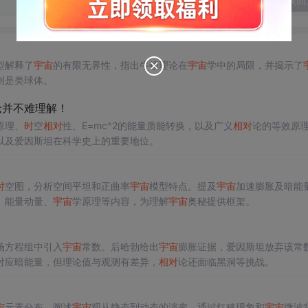
发表回
型解释了
宇宙
的有限无界性，指出牛顿理论在
宇宙
学中的局限，并揭示了
则是类球体。
论并不难理解！
原理、
时
空
相对
性、E=mc^2的能量质能转换，以及广义
相对
论的等效原
以及爱因斯坦在科学史上的重要地位。
时
空图，分析空间平坦和正曲率
宇宙
模型特点。提及
宇宙
加速膨胀及暗能
、能量动量、
宇宙
学原理等内容，为理解
宇宙
奥秘提供框架。
场方程组中引入
宇宙
常数。后哈勃给出
宇宙
膨胀证据，爱因斯坦放弃该常
对应暗能量，但理论值与观测有差异，
相对
论还面临黑洞等挑战。
宙
元素分布，阐述
宇宙
观从静态到动态的演变。通过红移现象和
宇宙
微波