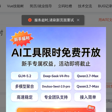
N
Vue技能树
简历/就业指导
立码吐槽
技术交流
BUG记
用AI写
服务超时,请刷新页面重试
时
转发到动态
举报
写回
切换为时间