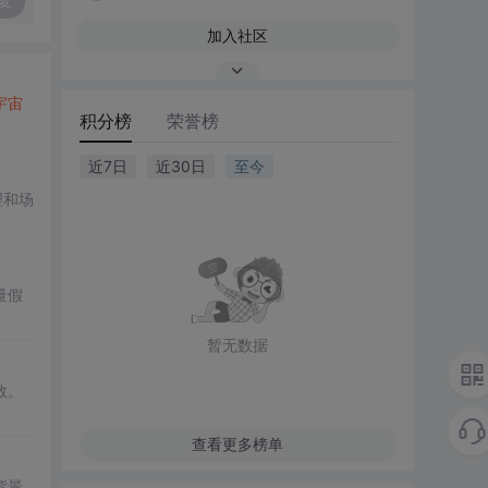
复
加入社区
宇宙
积分榜
荣誉榜
近7日
近30日
至今
理和场
量假
暂无数据
数。
查看更多榜单
背景