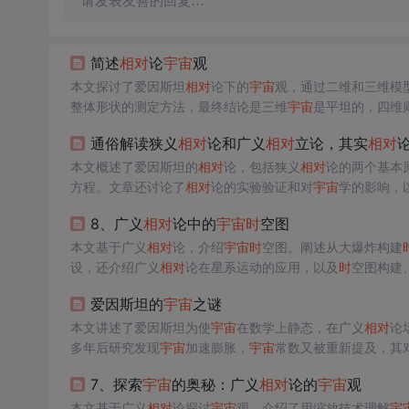
请发表友善的回复…
简述
相对
论
宇宙
观
本文探讨了爱因斯坦
相对
论下的
宇宙
观，通过二维和三维模
整体形状的测定方法，最终结论是三维
宇宙
是平坦的，四维
通俗解读狭义
相对
论和广义
相对
立论，其实
相对
本文概述了爱因斯坦的
相对
论，包括狭义
相对
论的两个基本
方程。文章还讨论了
相对
论的实验验证和对
宇宙
学的影响，
8、广义
相对
论中的
宇宙
时
空图
本文基于广义
相对
论，介绍
宇宙
时
空图。阐述从大爆炸构建
设，还介绍广义
相对
论在星系运动的应用，以及
时
空图构建
爱因斯坦的
宇宙
之谜
本文讲述了爱因斯坦为使
宇宙
在数学上静态，在广义
相对
论
多年后研究发现
宇宙
加速膨胀，
宇宙
常数又被重新提及，其
7、探索
宇宙
的奥秘：广义
相对
论的
宇宙
观
本文基于广义
相对
论探讨
宇宙
观。介绍了用缩放技术理解
宇