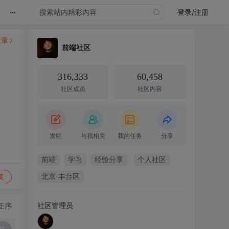
...
录
登录/注册
文章
前端社区
316,333
60,458
社区成员
社区内容
发帖
与我相关
我的任务
分享
前端
学习
经验分享
个人社区
复
北京·丰台区
社区管理员
正序