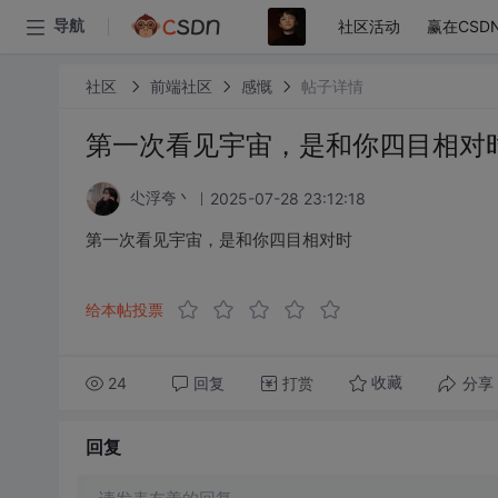
社区活动
赢在CSD
导航
社区
前端社区
感慨
帖子详情
第一次看见宇宙，是和你四目相对
2025-07-28 23:12:18
尐浮夸丶
第一次看见宇宙，是和你四目相对时
给本帖投票
24
回复
打赏
分享
收藏
回复