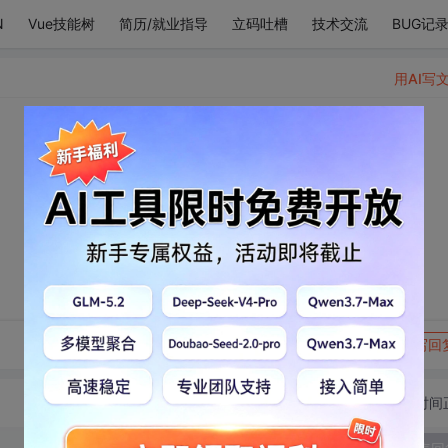
N
Vue技能树
简历/就业指导
立码吐槽
技术交流
BUG记
用AI写
转发到动态
举报
写回
切换为时间