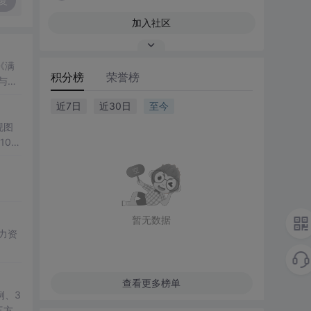
复
加入社区
《满
积分榜
荣誉榜
与人
近7日
近30日
至今
现图
00
观展
公、
降低图
遍历、
双模
暂无数据
； 滑
展示处
总
学
查看更多榜单
例、3
三方