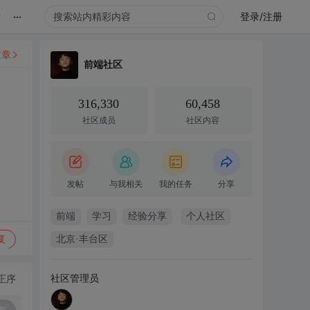
...
录
登录/注册
文章
前端社区
316,330
60,458
社区成员
社区内容
发帖
与我相关
我的任务
分享
前端
学习
经验分享
个人社区
复
北京·丰台区
社区管理员
正序