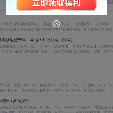
发表回
古今诗人的经典诗词及名句，涵盖《滕王阁序》《水调歌头》《声声慢》
‘此情可待成追忆’等高频引用名句进行情感主题归类解析。内容聚焦文学鉴赏
信息技术无关但文化传承价值显著的文本特征。
 - 批量修改分辨率 - 本地图片批处理（源码）
图片压缩桌面工具源码，基于 Qt5/C++ 从零开发，专为初学者设计，分步实
夹内所有 JPG/PNG 图像，可自定义输出图片分辨率、调节 JPG0~1
完成后自动统计每张图片压缩前后文件体积，计算整体压缩缩小比例，直
mage 图像绘图、文件目录遍历、UI 交互开发； 需要本地批量处理图片的办
地文件 IO、进度条交互的开发学习者。 使用场景 自媒体批量压缩配图，
册图片； 程序开发学习：QFileDialog 文件选择、QDir 文件夹
防卡顿、文件大小格式化转换全套 Qt 图像开发实战案例。 工具核心功能清单 
图片； 自定义输出宽高分辨率，支持锁定原始宽高比，避免图片拉伸变形
占用大小； 自定义输出保存目录，批量生成压缩后的图片文件； 实时进度条
本等多项数据，整理的PWT 11.0中文翻译使用说明，英文原版使用说明。 数据名称：佩恩表（PWT） 数据年份：1950-2023年
图片压缩前后体积，换算 KB/MB 直观展示； 批量完成弹窗汇总：图片
码+测试+离线报告
完整模块化代码，功能拆分清晰，每段代码附带详细注释，新手可分步拆解
VC，Windows 平台可直接编译运行； 源码结构清晰，功能
完整 Node.js、HTML、CSS、JavaScript 源码，内置合成示
0 运行效果图、README、运行说明、MIT License 与原创授权声明。零第