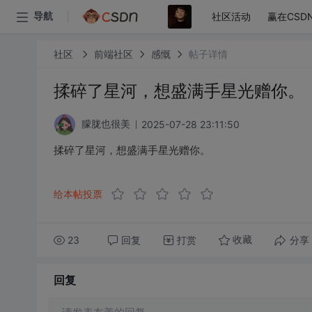
社区活动
赢在CSD
导航
社区
前端社区
感慨
帖子详情
揉碎了星河，想盛满手星光赠你。
2025-07-28 23:11:50
朦胧也很美
揉碎了星河，想盛满手星光赠你。
给本帖投票
23
回复
打赏
分享
收藏
回复