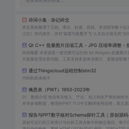
请发表友善的回复…
诗词小集 · 杂记碎念
本文系统整理了王勃、李白、杜甫、苏轼、李清照等数十位
江红》等代表作，并对‘落霞与孤鹜齐飞’‘人生自古谁无死’
文表达，突出诗词在情感凝练、意象营造和哲理升华方面的
Qt C++ 批量图片压缩工具 - JPG 压缩率调整
内容概要 本资源是一套完整可运行的 Qt Widgets 批量
片批量处理全套功能。工具支持多选单张图片、直接读取整个文件
区间压缩质量，自带锁定宽高比防拉伸变形功能；批量处理
通过Thingscloud远程控制stm32
示压缩效果。 适用人群 Qt/C++ 零基础初学者，学习 QI
设计、自媒体从业者； 想要学习图片缩放、JPG 压缩、本
代码和具体例子
片体积节省上传流量； 摄影、设计批量统一图片尺寸，批量轻量化相
佩恩表（PWT）1950-2023年
QImage 缩放保存、QSlider 参数联动、批量循环界面
式导入图片：手动多选单张图片 / 一键读取整个文件夹全部
01、数据介绍 包含有关收入、产出、投入和生产率的相对水平信息，涵盖1950-2023年各国GDP、汇率、TFP、CPI指数、人口、人力资
块调节 JPG 压缩质量 0~100，平衡图片清晰度与文件
理进度，循环中刷新界面，程序不会假死卡顿； 自动统计每张
报告与PPT数字核对Schema探针工具｜原创源
数、成功数量、单张大小对比、整体压缩节省空间比例； 
习。 其他说明 开发环境：Qt Creator + Qt5.15 MS
原创可运行的工程审计与分析工具合集中的独立项目。每个压缩包包含
项自动化验收、离线 HTML/JSON/SVG 报告、1080×72