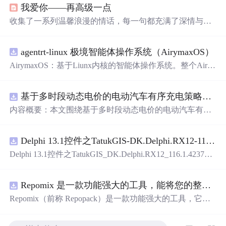
我爱你——再高级一点
收集了一系列温馨浪漫的情话，每一句都充满了深情与爱
意，适合用来表达对心爱之人的感情。
agentrt-linux 极境智能体操作系统（AirymaxOS）
AirymaxOS：基于Liunx内核的智能体操作系统。整个Airy
maxOS采用微内核思想进行构建，和AirymaxRT属于不同
层级，AirymaxRT可以基于AirymaxOS运行，效率更高，速
基于多时段动态电价的电动汽车有序充电策略优化（Matlab代码实现）
度更快，运行更稳定。
内容概要：本文围绕基于多时段动态电价的电动汽车有序
充电策略优化展开研究，提出一种结合动态电价机制的充
电调度方法，旨在通过优化充电行为缓解电网负荷压力并
Delphi 13.1控件之TatukGIS-DK.Delphi.RX12-116.1.42371.exe.zip
降低用户充电成本。文中系统设计了多时段电价模型，深
入分析其对电动汽车充电需求的引导机制，构建了兼顾经
Delphi 13.1控件之TatukGIS_DK.Delphi.RX12_116.1.42371.e
济性与电网友好性的优化调度模型，并基于Matlab平台进
xe.zip
行算法实现与仿真验证。通过对比多种场景下的充电负荷
曲线，验证了该策略在削峰填谷、提升可再生能源消纳能
Repomix 是一款功能强大的工具，能将您的整个代码库打包成单个 AI 友好型文件
力以及实现电网与用户双赢方面的有效性。研究进一步考
Repomix（前称 Repopack）是一款功能强大的工具，它能
虑了用户响应行为的不确定性，增强了模型在实际应用中
将您的整个代码库打包成一个单独的、人工智能友好的文
的鲁棒性与可行性。; 适合人群：具备一定电力系统基础知
件。当您需要将代码库输入给大型语言模型（LLMs）或其