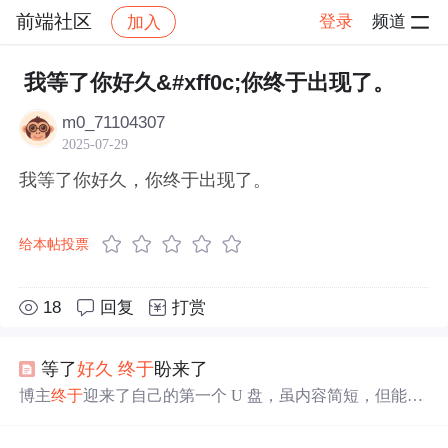
前端社区
登录
频道
加入
帖子详情
社区
前端社区
感慨
我等了你好久&#xff0c;你终于出现了。
m0_71104307
2025-07-29
我等了你好久，你终于出现了。
给本帖投票
18
回复
打赏
等了
好久
终于
盼来了
博主
终于
迎来了自己的第一个 U 盘，虽内容简短，但能感
受到期待之情。U 盘是常见的存储设备，在信息技术领域
有数据存储和传输的作用。