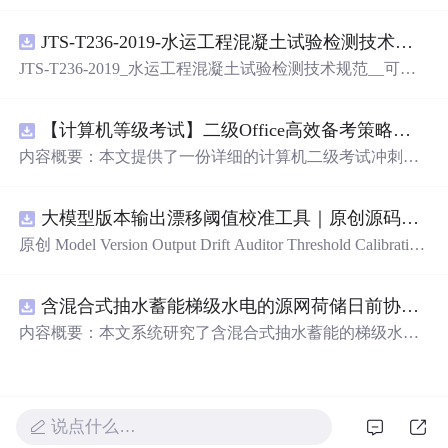
索.pdf
JTS-T236-2019-水运工程混凝土试验检测技术规范-可搜索.pdf
JTS-T236-2019_水运工程混凝土试验检测技术规范__可搜
索.pdf
【计算机等级考试】二级Office高效备考策略：分阶段复习计划与考场时间分配优化方案
内容概要：本文提供了一份详细的计算机二级考试冲刺备
考方案，涵盖分阶段复习计划、答题时间分配及考场注意
事项。分为三个阶段：基础夯实阶段重点在于掌握高频考
大模型版本输出漂移阈值校准工具｜原创源码+测试+离线报告
点和基本操作；强化刷题阶段主攻操作大题，尤其是Excel
函数难点；冲刺模拟阶段进行全真模拟训练，回归高频考
原创 Model Version Output Drift Auditor Threshold Calibration
点与错题复盘。同时明确了各题型的时间分配建议，并强
工具：围绕“对比两个Flash版本在固定提示集上的结构、工
调保存文件的重要性及规范命名。; 适合人群：准备参加全
具参数、拒答、事实结论和延迟变化”的结果，用已知正负
国计算机二级考试的考生，尤其适合基础一般、希望在短
含混合式抽水蓄能梯级水电的源网荷储日前协同调度优化研究（Matlab代码实现）
样本校准评分区间、告警阈值和误报漏报边界；本地网
期内高效提分的学员。; 使用场景及目标：①帮助考生系统
页、JSON/HTML/SVG报告、测试与示例。压缩包包含完
内容概要：本文系统研究了含混合式抽水蓄能的梯级水电
规划考前1个月的复习节奏，提升应试能力；②突破Excel
整源码、3项自动化测试、可复现示例、HTML/JSON/SVG
站在源-网-荷-储协同系统中的日前优化调度问题，并提供
函数等重难点操作题，提高综合得分率；③熟悉考试流
离线报告、1080×720运行效果图、README、运行说明、
了基于Matlab的代码实现。研究聚焦于高比例可再生能源
程，避免因操作失误导致失分。; 阅读建议：此资源以实战
MIT License及原创授权声明。适合开发者进行工程预检、
接入背景下，如何通过优化调度提升电力系统的灵活性与
为导向，建议结合【高频考点汇总】【易错题集】等配套
质量审查和交付复核；Node.js 18+可直接运行，零第三方
经济性。建立了综合考虑梯级水电站水力耦合关系、抽水
说点什么…
资料同步使用，按照方案严格执行复习计划，并在模拟练
运行依赖。
蓄能电站双向调节能力、电网潮流约束、负荷需求响应及