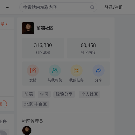
...
录
登录/注册
文章
前端社区
316,330
60,458
社区成员
社区内容
发帖
与我相关
我的任务
分享
前端
学习
经验分享
个人社区
复
北京·丰台区
社区管理员
正序