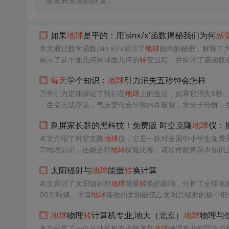
请发表友善的回复…
如果
地球
是平的：用‘sinx/x’函数揭秘我们为何
感
本文通过数学函数(sin x)/x揭示了
地球
曲率的秘密，解释了
展示了从平面几何到球面几何的
转
变过程，并探讨了该函数
每天
学个知识：
地球
引力消失五秒钟会怎样
万有引力定律保证了我们在
地球
上的生活，如果它消失5秒
，生命无法存活，气压变化会导致内耳破裂，水分子分解，
刷屏家长群的黑科技！免费版 时空克隆
地球
仪：把
本文介绍了时空克隆
地球
仪，它是一款对全国中小学生免费开
习地理知识，还能进行
地球
探险比赛。该软件能将课本知识
太阳辐射与
地球
能量
转
换计算
本文探讨了太阳辐射对
地球
能量
转
换的影响，分析了全球电
00万吨煤。尽管
地球
接收的太阳能仅占太阳总辐射的极小部
水能等可再生能源，并指出
地球
上的化石燃料本质上也是太
地球
物理
转
计算机专业,地大（北京）
地球
物理与
本文分享了一位从计算机专业跨考到
地球
物理专业的同学的