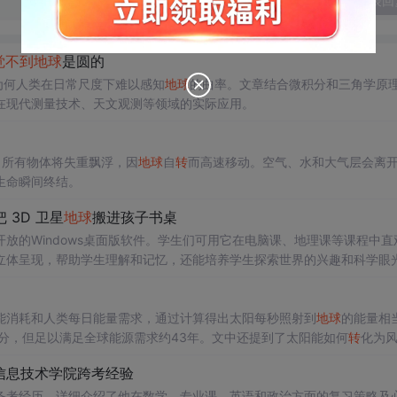
发表回
觉
不到
地球
是圆的
为何人类在日常尺度下难以感知
地球
的曲率。文章结合微积分和三角学原
在现代测量技术、天文观测等领域的实际应用。
，所有物体将失重飘浮，因
地球
自
转
而高速移动。空气、水和大气层会离
生命瞬间终结。
 3D 卫星
地球
搬进孩子书桌
放的Windows桌面版软件。学生们可用它在电脑课、地理课等课程中直
立体呈现，帮助学生理解和记忆，还能培养学生探索世界的兴趣和科学眼
能消耗和人类每日能量需求，通过计算得出太阳每秒照射到
地球
的能量相
分，但足以满足全球能源需求约43年。文中还提到了太阳能如何
转
化为
阳能的
转
化形式。
信息技术学院跨考经验
备考经历，详细介绍了他在数学、专业课、英语和政治方面的复习策略及