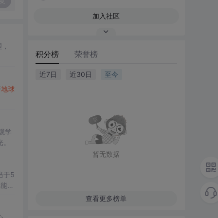
复
加入社区
理，
积分榜
荣誉榜
近7日
近30日
至今
开
地球
观学
光。
暂无数据
当于5
风能、
查看更多榜单
心