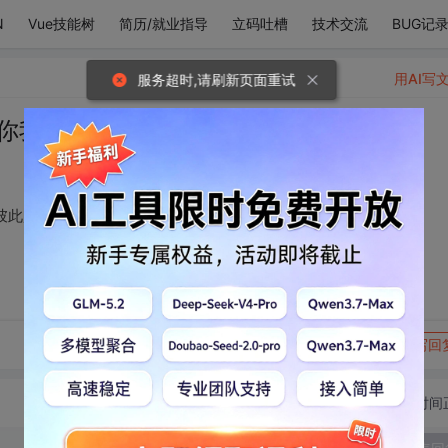
N
Vue技能树
简历/就业指导
立码吐槽
技术交流
BUG记
用AI写
服务超时,请刷新页面重试
 你我每天都在闹，而彼此越来越近
彼此越来越近
转发到动态
举报
写回
切换为时间