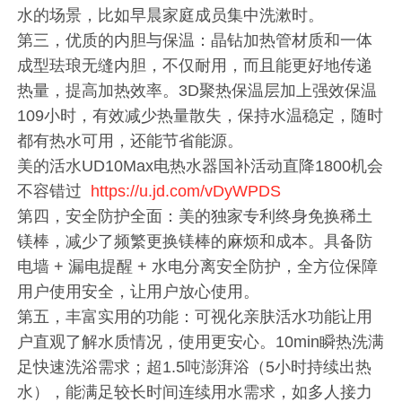
水的场景，比如早晨家庭成员集中洗漱时。
第三，优质的内胆与保温：晶钻加热管材质和一体
成型珐琅无缝内胆，不仅耐用，而且能更好地传递
热量，提高加热效率。3D聚热保温层加上强效保温
109小时，有效减少热量散失，保持水温稳定，随时
都有热水可用，还能节省能源。
美的活水UD10Max电热水器国补活动直降1800机会
不容错过
https://u.jd.com/vDyWPDS
第四，安全防护全面：美的独家专利终身免换稀土
镁棒，减少了频繁更换镁棒的麻烦和成本。具备防
电墙 + 漏电提醒 + 水电分离安全防护，全方位保障
用户使用安全，让用户放心使用。
第五，丰富实用的功能：可视化亲肤活水功能让用
户直观了解水质情况，使用更安心。10min瞬热洗满
足快速洗浴需求；超1.5吨澎湃浴（5小时持续出热
水），能满足较长时间连续用水需求，如多人接力