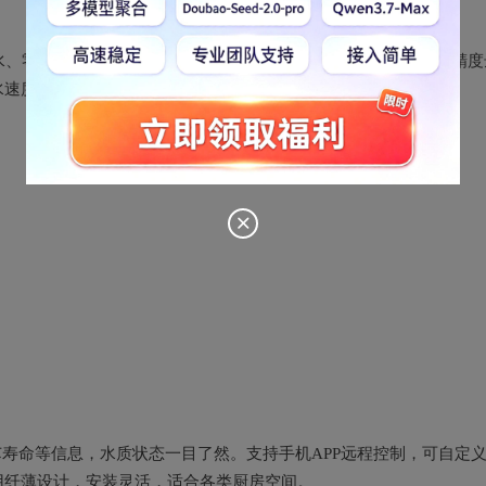
、零污染。智能变频加热系统支持40-98℃宽域调温，温度控制精度
度达2.5L/min，无需等待即可享受即热净水。
芯寿命等信息，水质状态一目了然。支持手机APP远程控制，可自定
用纤薄设计，安装灵活，适合各类厨房空间。