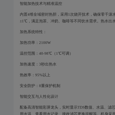
智能加热技术与精准温控
内置4维全域密封热胆，采用1次烧开技术，确保零千滚水
±1℃，满足泡茶、冲奶、咖啡等不同饮水需求。热水出水速
加热系统特性：
加热功率：2100W
温控范围：40-98℃（1℃可调）
加热速度：3秒出热水
热效率：95%以上
安全防护：8重保护机制
智能交互与人性化设计
配备高清智能彩屏龙头，实时显示TDS数值、水温、滤
用水温、查看用水记录、接收滤芯更换提醒等。机身采