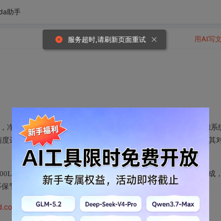
da助手
用AI写
服务超时,请刷新页面重试
净水流量高达4.5L/min，接满一杯200ml水仅需约3秒。7重精滤系
达0.0001微米，水质纯净度媲美瓶装矿泉水。实测数据显示，其
。
000L），日均使用成本极低。更换过程简便快捷，仅需3秒即可完成
环保节水，优于国家一级水效标准。
.jd.com/v62wm7N