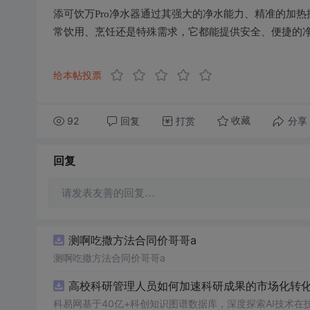
添可饮万Pro净水器通过其强大的净水能力、精准的加
常饮用、烹饪还是特殊需求，它都能提供安全、便捷的
给本帖投票
92
回复
打赏
分享
收藏
回复
请发表友善的回复…
测啊吃撒方法合同价哥哥a
测啊吃撒方法合同价哥哥a
高校科研管理人员如何加速科研成果的市场化转化？
科易网基于40亿+科创知识图谱数据库，深度探索AI技术