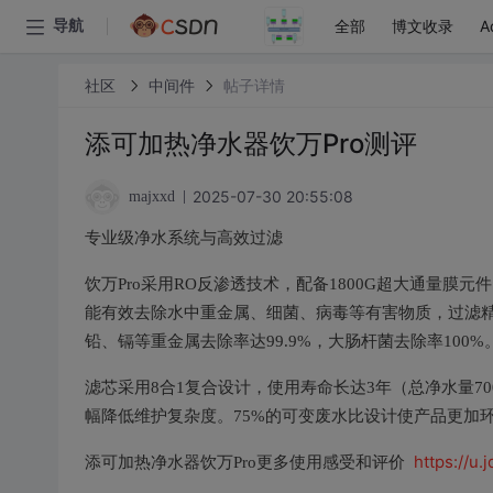
全部
博文收录
A
导航
社区
中间件
帖子详情
添可加热净水器饮万Pro测评
2025-07-30 20:55:08
majxxd
专业级净水系统与高效过滤
饮万Pro采用RO反渗透技术，配备1800G超大通量膜元件，
能有效去除水中重金属、细菌、病毒等有害物质，过滤精度
铅、镉等重金属去除率达99.9%，大肠杆菌去除率100%
滤芯采用8合1复合设计，使用寿命长达3年（总净水量7
幅降低维护复杂度。75%的可变废水比设计使产品更加
https://u
添可加热净水器饮万Pro更多使用感受和评价