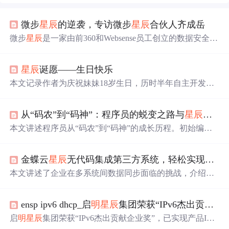
微步
星辰
的逆袭，专访微步
星辰
合伙人齐成岳
微步
星辰
是一家由前360和Websense员工创立的数据安全公
司，专注于DLP（数据丢失防护）领域。在面临国际大厂
的竞争和自身产品开发挑战中，微步
星辰
坚持技术创新和
星辰
诞愿——生日快乐
用户体验，最终成功打造出领先的产品，并在2018年获得
Gartner报告的认可，成为唯一上榜的中国DLP厂商。创始
本文记录作者为庆祝妹妹18岁生日，历时半年自主开发We
人刘霖和齐成岳等人，通过不断努力和坚持，证
明
了中国
b项目'
星辰
诞愿'的技术实践过程。涵盖Java SE、多线程、J
公司在数据安全领域的实力。
VM、计算机网络、MySQL、HTML/CSS/JS及SpringBoot
从“码农”到“码神”：程序员的蜕变之路与
星辰
大海
等核心技术栈学习与应用，突出从零构建全栈网站的真实
路径，体现自学规划、工程落地与持续交付能力。
本文讲述程序员从“码农”到“码神”的成长历程。初始编程
时充满困惑与挫败，在“码农”时代学会坚持和细致；后突
破自我成为“码师”，思维方式改变；最终升华成“码神”，
金蝶云
星辰
无代码集成第三方系统，轻松实现跨应用对接
在多方面展现卓越能力。还表达了对编程未来的无限向
往。
本文讲述了企业在多系统间数据同步面临的挑战，介绍了
金蝶云
星辰
和数环通iPaaS平台如何通过可视化方式实现快
速、灵活的系统对接，提供免费试用，展示了金蝶云
星辰
ensp ipv6 dhcp_启
明
星辰
集团荣获“IPv6杰出贡献企业奖”
与不同应用（如钉钉、CRM、电商平台等）集成的多种场
景实例。
启
明
星辰
集团荣获“IPv6杰出贡献企业奖”，已实现产品IPv
6全栈支持，并获得IPv6ReadyPhase2认证。该集团从用户