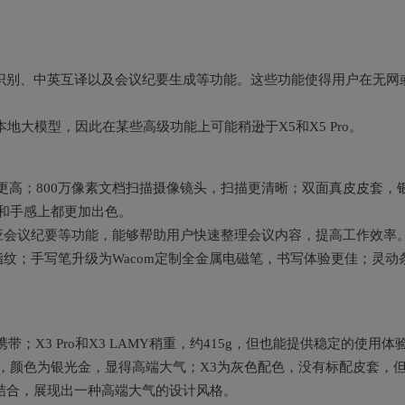
多人识别、中英互译以及会议纪要生成等功能。这些功能使得用户在无网
地大模型，因此在某些高级功能上可能稍逊于X5和X5 Pro。
精度更高；800万像素文档扫描摄像镜头，扫描更清晰；双面真皮皮套，
观和手感上都更加出色。
自适应会议纪要等功能，能够帮助用户快速整理会议内容，提高工作效率
留指纹；手写笔升级为Wacom定制全金属电磁笔，书写体验更佳；灵动
携带；X3 Pro和X3 LAMY稍重，约415g，但也能提供稳定的使用体
板，颜色为银光金，显得高端大气；X3为灰色配色，没有标配皮套，
板的结合，展现出一种高端大气的设计风格。