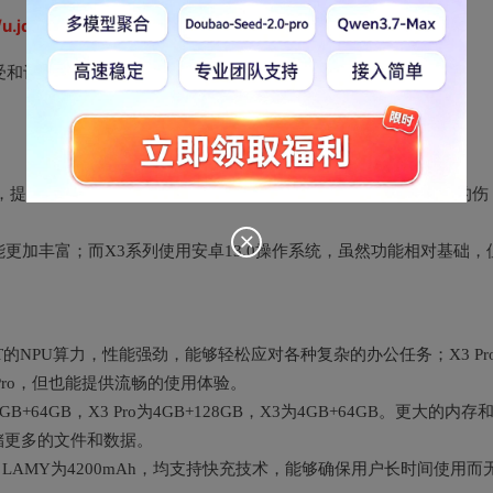
//u.jd.com/nghZdLg
https://u.jd.com/a13uP4n
感受和评价
0PPI，提供清晰的阅读体验。这种屏幕技术能够有效减少蓝光对眼睛的伤
，功能更加丰富；而X3系列使用安卓13.0操作系统，虽然功能相对基础，
U及9T的NPU算力，性能强劲，能够轻松应对各种复杂的办公任务；X3 Pr
 Pro，但也能提供流畅的使用体验。
GB+64GB，X3 Pro为4GB+128GB，X3为4GB+64GB。更大的内存
储更多的文件和数据。
o和X3 LAMY为4200mAh，均支持快充技术，能够确保用户长时间使用而