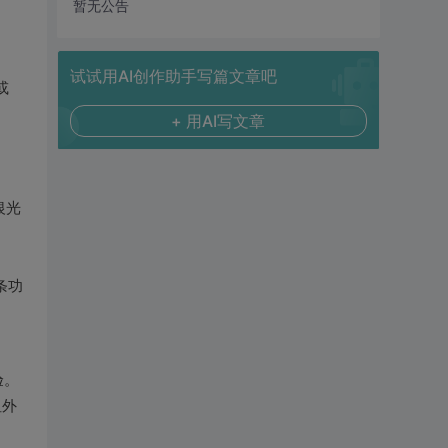
暂无公告
试试用AI创作助手写篇文章吧
或
+ 用AI写文章
银光
。
条功
验。
但外