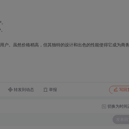
。
户。
户。
。
化的用户。虽然价格稍高，但其独特的设计和出色的性能使得它成为商
转发到动态
举报
写回
切换为时间
发表回