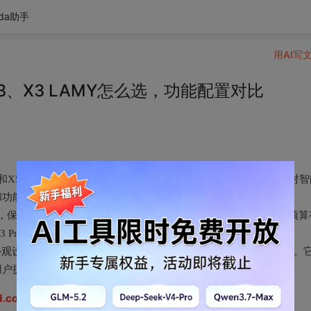
da助手
用AI写
、X3、X3 LAMY怎么选，功能配置对比
5和X5 Pro均搭载本地大模型，主打信息安全和AI办公能力，适合对智
置和功能上相对X5有所升级，进一步满足了用户对高效办公的需求。
与性价比，保留了科大讯飞智能办公本一贯的稳定品质和实用功能，适合预算
 Pro在X3的基础上进行了配置升级，提供了更流畅的使用体验。
MY在外观设计和手写笔方面有特别优化，适合追求品质和个性化的用户。
用户提供了独特的办公体验。
jd.com/nGhpiLa