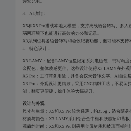
频繁充电。
3、AI功能：
X5和X5 Pro搭载本地大模型，支持离线语音转写、
弱网环境下也能进行高效的办公和记录。
X3系列也具备语音转写和会议纪要功能，但可能不支持本
4、特色设计：
X3 LAMY：配备LAMY恒星限定系列电磁笔，书写
金配色，整体质感更佳。这些设计使得X3 LAMY在外
X5 Pro：主打商务用途，具备会议录音转文字、AI
X3 Pro：外观设计更精致，采用CNC精雕工艺，不易
能，翻页更便捷，操作体验大幅提升。
设计与外观
尺寸与重量：X5和X5 Pro较为轻薄，约355g，适合随身
材质与颜色：X3 LAMY采用铝合金中框和肤感拓印背
观简约时尚；X5和X5 Pro则采用金属材质和玻璃面