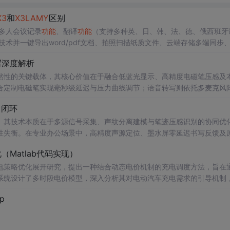
X3
和
X3
LAMY
区别
多人会议记录
功能
、翻译
功能
（支持多种英、日、韩、法、德、俄西班牙
别技术并一键导出word/pdf文档、拍照扫描纸质文件、云端存储多端同步
4.
科大讯飞
X3
LAMY
和
X3
的机身颜色是不一样的，
X3
LAMY
是银光金配
写深度解析
科大讯飞
X3
系列活动直降500元太给力了。
然性的关键载体，其核心价值在于融合低蓝光显示、高精度电磁笔压感及
合定制电磁笔实现毫秒级延迟与压力曲线调节；语音转写则依托多麦克风
类设备的技术价值在于降低视觉疲劳、减少OCR返工与语音漏记等隐性时
力闭环
写作等场景中形成不可替代性。本文聚焦
科大讯飞
办公本全系机型在屏幕
。其技术本质在于多源信号采集、声纹分离建模与笔迹压感识别的协同优
性失衡。在专业办公场景中，高精度声源定位、墨水屏零延迟书写反馈及
到端闭环。尤其在多人会议记录、技术方案评审、跨部门协同等强语义、高
Matlab代码实现）
归属、手写公式识别与离线可用性等硬指标。
科大讯飞
X2正是围绕这一工
电策略优化展开研究，提出一种结合动态电价机制的充电调度方法，旨在
系统设计了多时段电价模型，深入分析其对电动汽车充电需求的引导机制
lab平台进行算法实现与仿真验证。通过对比多种场景下的充电负荷曲线，
ip
网与用户双赢方面的有效性。研究进一步考虑了用户响应行为的不确定性