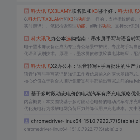
科大讯飞
X3
LAMY
联名款和
X3
哪个好，
科大讯飞
8.
科大讯飞
X3
LAMY
和
X3
的
功能
是一样的，支持指纹解锁、
实时翻译）、笔记检索整理
功能
、ai听书
功能
、支持ocr识
微信传输、4G网络连接办公、无线wifi投屏
功能
、蓝牙连接。
科大讯飞
办公本
选
购指南：墨水屏手写与语音转
铝合金中框，肤感拓印背板，而
X3
是普通机身，灰色配色。
电子墨水屏设备正成为专业办公场景中护眼、专注与手写自
化语音识别技术。原理上，墨水屏依赖微胶囊电泳响应，配
与端侧大模型协同，显著提升嘈杂环境下的语义准确率。这
科大讯飞
X2办公本：语音转写+手写批注的生产
本，在法律合同批注、学术文献阅读、移动会议记录及深度
逻辑、声学阵列设计、笔迹预测算
语音转写与手写笔记是知识工作者信息输入的两大基础范式
核心价值在于弥合人脑听觉带宽与手部输出带宽之间的结构
手写OCR能力，共同支撑起从会议录音到结构化纪要的端
基于多时段动态电价的电动汽车有序充电策略优化（
需求场景下，设备需同时满足标点级断句准确率、实时声纹
辑深度定制的办公本代表。
内容概要：本文围绕基于多时段动态电价的电动汽车有序充
优化充电行为缓解电网负荷压力并降低用户充电成本。文中
建了兼顾经济性与电网友好性的优化调度模型，并基于Mat
chromedriver-linux64-151.0.7922.77(Stable).z
了该策略在削峰填谷、提升可再生能源消纳能力以及实现电
强了模型在实际应用中的鲁棒性与可行性。; 适合人群：具备一定电力系统基础知识和Matlab编程能力，从事新能源、智能电网、电动汽
chromedriver-linux64-151.0.7922.77(Stable).zip
车等相关领域研究的研究生、科研人员及工程技术人员。; 使用场景及目标：①应用于城市充电站、住宅区充电桩等集中充电管理场景，