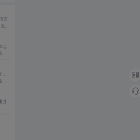
语言
、支持
色，
本地
阵列
间成
调光
化，
原生
时效
程逻
通过
，构
验证
，增