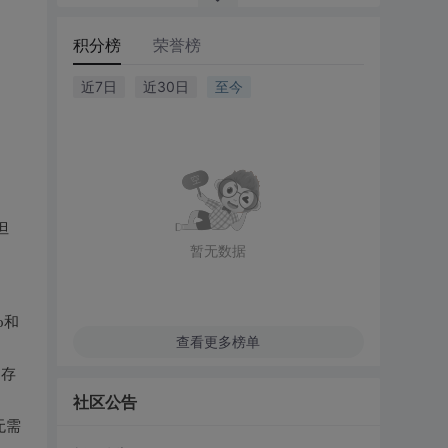
积分榜
荣誉榜
近7日
近30日
至今
但
暂无数据
o和
查看更多榜单
和存
社区公告
无需