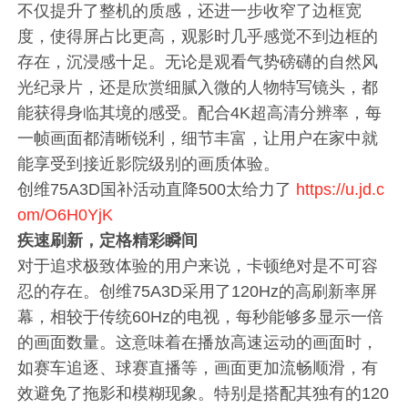
不仅提升了整机的质感，还进一步收窄了边框宽
度，使得屏占比更高，观影时几乎感觉不到边框的
存在，沉浸感十足。无论是观看气势磅礴的自然风
光纪录片，还是欣赏细腻入微的人物特写镜头，都
能获得身临其境的感受。配合4K超高清分辨率，每
一帧画面都清晰锐利，细节丰富，让用户在家中就
能享受到接近影院级别的画质体验。
创维75A3D国补活动直降500太给力了
https://u.jd.c
om/O6H0YjK
疾速刷新，定格精彩瞬间
对于追求极致体验的用户来说，卡顿绝对是不可容
忍的存在。创维75A3D采用了120Hz的高刷新率屏
幕，相较于传统60Hz的电视，每秒能够多显示一倍
的画面数量。这意味着在播放高速运动的画面时，
如赛车追逐、球赛直播等，画面更加流畅顺滑，有
效避免了拖影和模糊现象。特别是搭配其独有的120