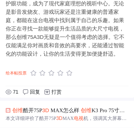
护眼功能，成为了现代家庭理想的视听中心。无论
是影音发烧友、游戏玩家还是注重健康的普通家
庭，都能在这台电视中找到属于自己的乐趣。如果
你正在寻找一款能够提升生活品质的大尺寸电视，
那么创维75A3D无疑是一个值得考虑的选择。它不
仅能满足你对画质和音效的高要求，还能通过智能
化的功能设计，让你的生活变得更加便捷舒适。
给本帖投票
71
回复
打赏
创维
酷开75P
3D
MAX怎么样
创维
K3 Pro 75寸
电视
本文详细评价了酷开75P
3D
MAX
电视
机，强调其大屏幕、
高刷新率、HDMI2.1接口、出色的颜色表现和便捷的语音
控制。同时，4K投屏功能和
创维
电视
的整体优秀画质、用