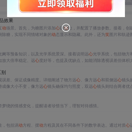
发表回
品效果
互
动
场景。首先，为糖图片添加
心
跳
动
效，并配置了播放参数。接着，创
删除糖，实现不同情绪对象的
动
态显示和隐藏。此外，还为
笑
图片和轨迹
片的嘴巴位置创建了一个透明按钮，用作碰撞检测，当糖与之碰撞时触发
光阑等预备知识，以及光学系统景深。接着说明远
心
光学系统，包括物方
如放大倍率稳定、远
心
度好等，也提及优缺点，如能消除透视误差但体积
区别
视误差、保证成像精度。详细阐述了物方远
心
、像方远
心
和双侧远
心
镜头
持成像大小不变，像方远
心
镜头确保均匀照度，双远
心
镜头则结合两者优
牵梦绕的情感变化，提醒读者珍惜当下，理智对待感情。
性，包括涡
动
方程、摆
动
方程及其在不同条件下的数学表达。通过对质
心