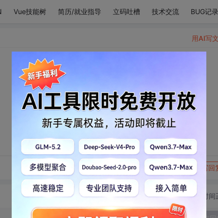
N
Vue技能树
简历/就业指导
立码吐槽
技术交流
BUG记
用AI写
转发到动态
举报
写回
切换为时间