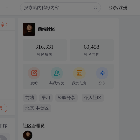
...
录
登录/注册
文章
前端社区
316,331
60,458
社区成员
社区内容
发帖
与我相关
我的任务
分享
前端
学习
经验分享
个人社区
复
北京·丰台区
社区管理员
正序