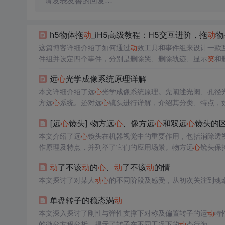
请发表友善的回复…
h5物体拖
动
_iH5高级教程：H5交互进阶，拖
动
物
这篇博客详细介绍了如何通过
动
效工具和事件组来设计一款
件组并设定四个事件，分别是删除哭、删除轨迹、显示
笑
和
设置了不同的
动
效，如上下晃
动
和自上淡入。最后，为哭图
远
心
光学成像系统原理详解
事件。
本文详细介绍了远
心
光学成像系统原理。先阐述光阑、孔径
方远
心
系统。还对远
心
镜头进行详解，介绍其分类、特点，
价格高。
[远
心
镜头] 物方远
心
、像方远
心
和双远
心
镜头的
本文介绍了远
心
镜头在机器视觉中的重要作用，包括消除透
作原理及特点，并列举了它们的应用场景。物方远
心
镜头保
提供更高的测量准确性。
动
了不该
动
的
心
、
动
了不该
动
的情
本文探讨了对某人
动
心
的不同阶段及感受，从初次关注到魂
单盘转子的稳态涡
动
本文深入探讨了刚性与弹性支撑下对称及偏置转子的运
动
特
的微分方程分析，揭示了转子在不同工况下的
动
态行为。