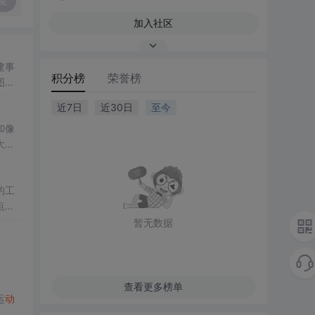
复
加入社区
建事
积分榜
荣誉榜
图片
特定
近7日
近30日
至今
和像
大、
的工
点，
暂无数据
查看更多榜单
运
动