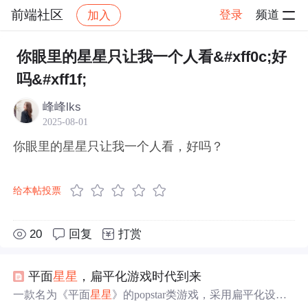
前端社区
登录
频道
加入
帖子详情
社区
前端社区
感慨
你眼里的星星只让我一个人看&#xff0c;好
吗&#xff1f;
峰峰lks
2025-08-01
你眼里的星星只让我一个人看，好吗？
给本帖投票
20
回复
打赏
平面
星星
，扁平化游戏时代到来
一款名为《平面
星星
》的popstar类游戏，采用扁平化设