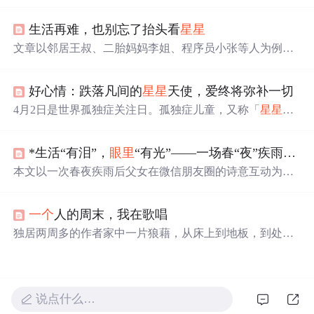
计，提供清新游戏体验。游戏包含经典、限时和限步模
式，以及炸弹、换色等道具，增强游戏性。独特的扁平化
生活再难，也别忘了抬头看
星星
设计和游戏音效，使其成为移动游戏的新亮点。
文章以邻居王叔、二胎妈妈李姐、程序员小张等人为例，
阐述人们在生活、职场等方面面临的困境。指出希望藏在
细微处，抬头看
星星
能给心灵喘息，带来转机。还给出建
好心情：跌落凡间的
星星
天使，爱终将弥补一切
立收集册、短暂抽离放松、构建行动清单三个寻找希望的
方法，鼓励怀揣希望跨越困境。
4月2日是世界孤独症关注日。孤独症儿童，又称「
星星
的
孩子」，面临社交障碍、交流困难和兴趣狭窄等问题。遗
传和环境因素可能导致孤独症，目前尚无特效药物，但早
*生活“有泪”，
眼里
“有光”——一场春“夜”疾雨后和女儿的“对话”
期干预和康复训练可显著改善他们的生活质量。家庭在康
复过程中扮演关键角色，然而也面临着巨大的经济和心理
本文以一次春夜疾雨后父女在微信朋友圈的诗意互动为切
压力。社会的理解与关爱对于孤独症群体至关重要。
入点，将日常生活观察、文学表达与信息技术概念进行创
造性类比：将‘水花’‘
星星
’等意象视为变量，情感流动视作
一个
人的周末，我在歌唱
算法，跨代际理解类比API接口，提出‘感应式编程’这一独
特观点。文中融合DeepSeek/Kimi等AI模型对文本的赏析反
独居两周多的作者家中一片狼藉，从床上到地板，到处是
馈，并关联Python学习资源与编程思维本质，强调编程即
酒瓶、烟灰、霉变的食物和未洗的衣物。面对这种混乱局
观察—处理—表达—连接的认知过程。
面，作者通过阅读历史书籍、安装音响和进行个人歌唱等
活动，寻求内心的平静与自我救赎。文章探讨了个人在现
代社会中的孤独感、对工业化生活的向往以及对田园生活
说点什么…
的复杂情感。