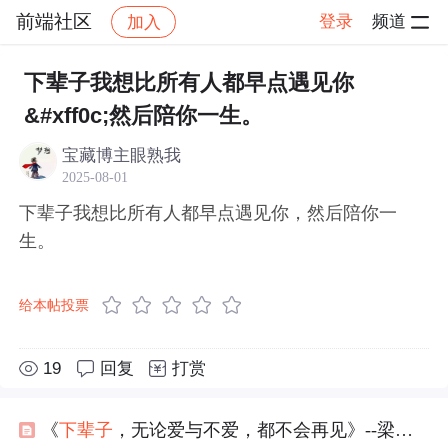
前端社区
登录
频道
加入
帖子详情
社区
前端社区
感慨
下辈子我想比所有人都早点遇见你
&#xff0c;然后陪你一生。
宝藏博主眼熟我
2025-08-01
下辈子我想比所有人都早点遇见你，然后陪你一
生。
给本帖投票
19
回复
打赏
《
下辈子
，无论爱与不爱，都不会再见》--梁继璋