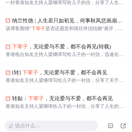
一封香港知名主持人梁继璋写给儿子的信，分享了人生的
九条宝贵建议，包括对待他人、珍惜生命、对待爱情、努
力工作等方面，适用于
所有人
。
纳兰性德 | 人生若只如初见，何事秋风悲画扇。等闲变却故人心，却道故人心易变
该博客围绕“
下辈子
是否还愿意和现任伴侣结婚”展开，采
访了众多已婚人士。结果显示，有人后悔，有人无悔。婚
姻中，日常琐事、伴侣态度等影响着满意度。同时给出提
下辈子
，无论爱与不爱，都不会再见(转载)
升婚姻幸福指数的建议，如重视小事、放弃完美幻
想
等。
香港电台知名主持人梁继璋写给儿子的一封信，迅速在网
络上流传开来。信中以七个要点阐述了人生的真谛，提醒
儿子要珍惜生命、独立自主、明辨人心等，这些忠告不仅
[转]
下辈子
，无论爱与不爱，都不会再见
适用于儿子，对
所有人
都有所启示。
香港知名主持人梁继璋写给儿子的一封信，分享了关于人
生的九个重要感悟，包括如何看待人际关系、如何面对生
命、如何对待教育及独立等，适用于
所有人
。
转贴：
下辈子
，无论爱与不爱，都不会再见
香港知名主持人梁继璋给儿子的一封信，分享了人生的智
慧与经验。内容包括对待人际关系的态度、珍惜生命、对
待工作的看法等多个方面，适用于
所有人
阅读。
说点什么…