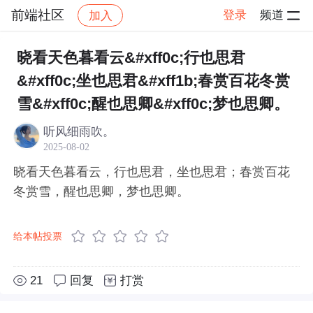
前端社区
登录
频道
加入
帖子详情
社区
前端社区
感慨
晓看天色暮看云&#xff0c;行也思君
&#xff0c;坐也思君&#xff1b;春赏百花冬赏
雪&#xff0c;醒也思卿&#xff0c;梦也思卿。
听风细雨吹。
2025-08-02
晓看天色暮看云，行也思君，坐也思君；春赏百花
冬赏雪，醒也思卿，梦也思卿。
给本帖投票
21
回复
打赏