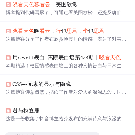
晓看
天色
暮
看云
，美图欣赏
博客提到代码写累了，可通过看美图放松，还提及唐伯虎
诗句，虽未涉及信息技术具体内容，但结合标签推测与大
数据领域的视觉数据相关。
晓看
天色
晚
看云
，
行
也
思君
，
坐
也
思君
这篇博客分享了作者在欣赏晚霞时的情感，表达了对某人
的思念。作者认为自己的生活、研发和她构成了个人的三
维
坐
标，快乐、事业和幸福是其初心的动力。文章以积极
用devc++表白_惠院表白墙第423期丨
晓看
天色
暮
看
的口吻鼓励大家，期待明天的美好。
本期精选了校园情感表白墙上的各种真情告白与日常生活
点滴分享，涵盖了从甜蜜表白到生活琐事的各种情感表
达。
CSS---元素的显示与隐藏
这篇博客诗意盎然，描绘了作者对爱人的深深思念，同时
穿插了关于网页元素显示与隐藏的CSS技术探讨，如displa
y、visibility和overflow的不同用法。
君与秋逐鹿
这是一份收集了抖音博主拾芥发布的充满诗意与浪漫的文
案合集。文案中包含了丰富的情感表达，从深情告白到淡
淡离愁，每一个句子都细腻地描绘了人与人之间的微妙情