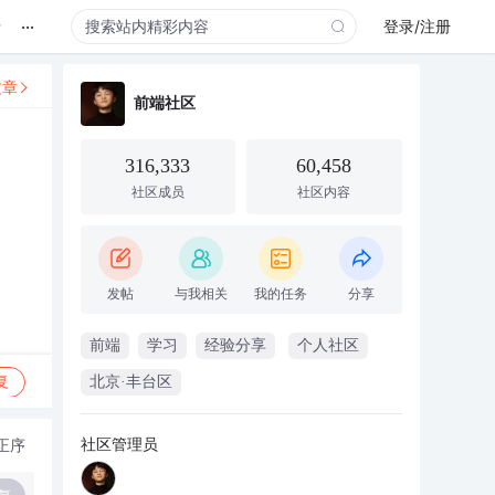
...
录
登录/注册
文章
前端社区
316,333
60,458
社区成员
社区内容
发帖
与我相关
我的任务
分享
前端
学习
经验分享
个人社区
复
北京·丰台区
社区管理员
正序