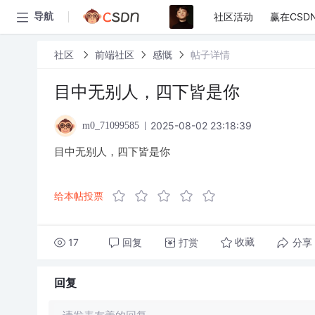
社区活动
赢在CSD
导航
社区
前端社区
感慨
帖子详情
目中无别人，四下皆是你
2025-08-02 23:18:39
m0_71099585
目中无别人，四下皆是你
给本帖投票
17
回复
打赏
分享
收藏
回复