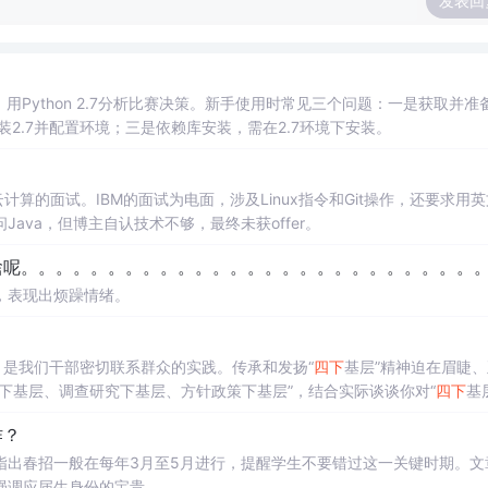
发表回
Python 2.7分析比赛决策。新手使用时常见三个问题：一是获取并准
装2.7并配置环境；三是依赖库安装，需在2.7环境下安装。
算的面试。IBM的面试为电面，涉及Linux指令和Git操作，还要求用
va，但博主自认技术不够，最终未获offer。
。。。。。。。。。。。。。。。。。。。。。。。。。。。。。。。。。。。。
，表现出烦躁情绪。
，是我们干部密切联系群众的实践。传承和发扬“
四下
基层”精神迫在眉睫、
下基层、调查研究下基层、方针政策下基层”，结合实际谈谈你对“
四下
基
作？
指出春招一般在每年3月至5月进行，提醒学生不要错过这一关键时期。文
强调应届生身份的宝贵。