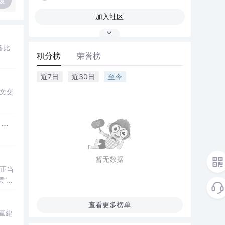
复
加入社区
备比
积分榜
荣誉榜
近7日
近30日
至今
英文交
。
暂无数据
正当
层”的
查看更多榜单
章建