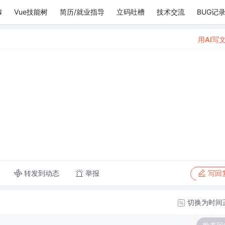
N
Vue技能树
简历/就业指导
立码吐槽
技术交流
BUG记
用AI写
转发到动态
举报
写回
切换为时间