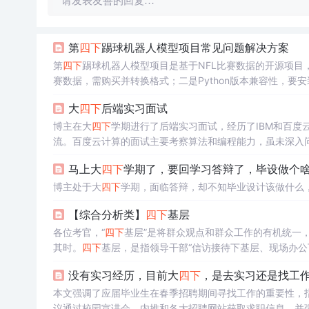
请发表友善的回复…
第
四下
踢球机器人模型项目常见问题解决方案
第
四下
踢球机器人模型项目是基于NFL比赛数据的开源项目，用
赛数据，需购买并转换格式；二是Python版本兼容性，要安
大
四下
后端实习面试
博主在大
四下
学期进行了后端实习面试，经历了IBM和百度云计
流。百度云计算的面试主要考察算法和编程能力，虽未深入问Ja
马上大
四下
学期了，要回学习答辩了，毕设做个啥呢。。。
博主处于大
四下
学期，面临答辩，却不知毕业设计该做什么
【综合分析类】
四下
基层
各位考官，“
四下
基层”是将群众观点和群众工作的有机统一
其时。
四下
基层，是指领导干部“信访接待下基层、现场办公
理解。
没有实习经历，目前大
四下
，是去实习还是找工
本文强调了应届毕业生在春季招聘期间寻找工作的重要性，
议通过校园宣讲会、内推和各大招聘网站获取求职信息，并