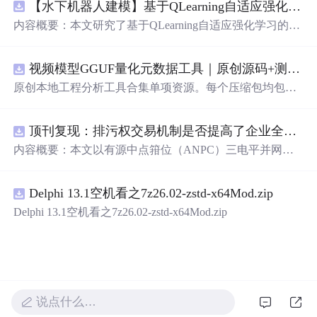
【水下机器人建模】基于QLearning自适应强化学习PID控制器在AUV中的应用研究（Matlab代码实现）
内容概要：本文研究了基于QLearning自适应强化学习的PI
D控制器在自主水下航行器（AUV）中的应用，通过Matla
b代码实现了对水下机器人的动力学建模与运动控制。重点
视频模型GGUF量化元数据工具｜原创源码+测试+离线报告
探讨了将强化学习算法QLearning与传统PID控制相结合的
方法，以提升AUV在复杂、时变及非线性水下环境中的自
原创本地工程分析工具合集单项资源。每个压缩包均包含
适应控制能力。文中系统分析了AUV的运动学与动力学特
完整 JavaScript/Node.js 源码、3 项自动化测试、可复现合
性，阐述了传统PID参数整定面临的挑战，并提出采用QLe
成示例、离线 HTML/JSON/SVG 报告、1080×720 真实运
arning算法在线动态优化PID控制器的比例、积分和微分参
顶刊复现：排污权交易机制是否提高了企业全要素生产率 -来自中国上市公司的证据（论文+数据）
行效果图、README、运行说明、功能清单、MIT License
数，从而实现对系统误差、响应速度、超调量等性能指标
及原创授权声明。Node.js 18+ 可直接运行，零第三方运行
内容概要：本文以有源中点箝位（ANPC）三电平并网逆
的综合优化。通过Matlab仿真实验验证了该复合控制策略
依赖，适合开发者进行工程预检、质量审查和交付复核。
变器为研究对象，提出并构建了一套融合双极性倍频脉宽
在轨迹跟踪精度、抗外部干扰能力和系统鲁棒性方面的显
调制（DPWMA）、正负序分离锁相控制与电网电压前馈
著优势，充分展示了强化学习在智能水下装备自主控制领
Delphi 13.1空机看之7z26.02-zstd-x64Mod.zip
的一体化高性能并网控制策略。通过深入分析ANPC三电
域的可行性和应用潜力。; 适合人群：具备自动控制理论基
平拓扑在开关损耗均衡、中点电位可控性及输出谐波低等
Delphi 13.1空机看之7z26.02-zstd-x64Mod.zip
础、强化学习基础知识及Matlab编程能力的研究生、科研
方面的结构优势，确立了其作为大功率高质量并网系统的
人员和自动化、海洋工程、机器人等相关领域的技术研发
硬件基础。在此基础上，DPWMA调制策略有效提升等效
人员。; 使用场景及目标：①用于水下机器人、无人潜航器
开关频率，显著降低输出电流电压的总谐波畸变率，优化
等智能移动装备的高精度运动控制系统设计与开发；②开
稳态电能质量；正负序分离锁相技术精准剥离电网电压中
展强化学习与经典控制理论融合创新的教学案例与科学研
的负序扰动分量，保障电网不平衡工况下的相位同步精度
究；③解决传统固定参数PID控制器在面对模型不确定性
与并网电流对称性；电网电压前馈控制则通过前瞻性补偿
说点什么…
和环境扰动时适应性差、控制性能下降的关键问题。; 阅读
机制，突破传统闭环控制的响应滞后瓶颈，大幅提升系统