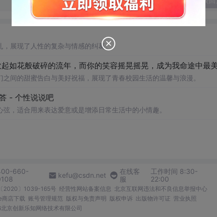
发表回
扎，展现了人性的复杂与情感的纠葛。
们之间的甜蜜告白与美好祝福，展现了青春校园生活的温馨与浪漫。
 - 个性说说吧
心弦，适合用来表达爱意或是增添日常生活中的小情趣。
400-660-
在线客
工作时间 8:30-
kefu@csdn.net
0108
服
22:00
2020〕1039-165号
经营性网站备案信息
北京互联网违法和不良信息举报中心
me商店下载
账号管理规范
版权与免责声明
版权申诉
出版物许可证
营业执照
026北京创新乐知网络技术有限公司