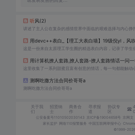
请发表友善的回复…
听
风(2)
讲述了主人公在复杂的感情世界中面临的艰难选择与内心挣
这是一份来自太原理工学生圈的精选表白内容，记录了学生
用计算机撩人套路,撩人套路-撩人套路情话一问一答
这里收集了一系列甜蜜且富有创意的情话，每一句都能触动
测啊吃撒方法合同价哥哥a
测啊吃撒方法合同价哥哥a
关于我
招贤纳
商务合
寻求报
协议专
们
士
作
道
区
公安备案号11010502030143
京ICP备19004658号
京网文〔
家长监护
网络110报警服务
中国互联网举报中心
Chro
©1999-2