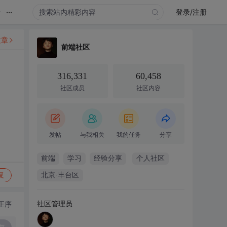
...
录
登录/注册
文章
前端社区
316,331
60,458
社区成员
社区内容
发帖
与我相关
我的任务
分享
前端
学习
经验分享
个人社区
复
北京·丰台区
社区管理员
正序