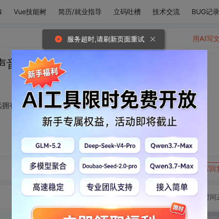
N
Vue技能树
简历/就业指导
立码吐槽
技术交流
BUG记
用AI写
服务超时,请刷新页面重试
声音，忍不住想要永远拥有你的微笑~
拥有你的微笑~
转发到动态
举报
写回
切换为时间