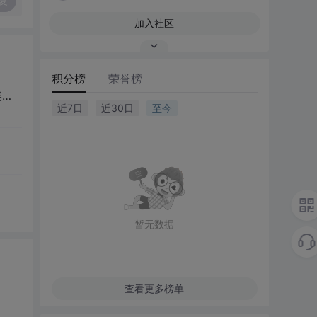
复
加入社区
积分榜
荣誉榜
用devc++表白_【理工大表白墙】19级倪yl，风吹起如花般破碎的流年，而你的笑容摇晃摇晃，成为我命途中最美的点缀...
近7日
近30日
至今
暂无数据
查看更多榜单