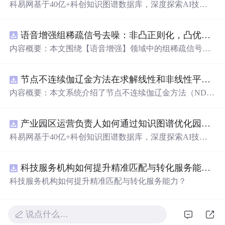
科易网基于40亿+科创知识图谱数据库，深度探索AI技术
在技术转移、成果转化、技术经纪、知识产权、产业创
新、科技招商等垂直领域的多样化应用场景，研究科技创
语音增强组稀疏信号去噪：非凸正则化，凸优化研究（Matlab代码实现）
新领域的AI+数智化解决方案，推动科技创新与产业创新
智能化发展。
内容概要：本文围绕【语音增强】领域中的组稀疏信号去
噪问题展开研究，提出了一种结合非凸正则化与凸优化理
论的去噪方法，旨在提升含噪语音信号的可懂度与质量。
节点不连续伽辽金方法在求解线性和非线性平流方程中的一维实现（Matlab代码实现）
文章系统阐述了组稀疏信号模型的构建机制，引入非凸正
则项以更精确地逼近理想稀疏性，克服传统凸正则化在稀
内容概要：本文系统介绍了节点不连续伽辽金方法（ND
疏表达上的局限性，并采用高效的凸优化算法保障模型求
G）在求解线性和非线性平流方程中的一维数值实现过
解的稳定性与收敛性。整个算法流程在Matlab平台上完整
程，并配套提供了完整的Matlab代码实现。该方法作为一
实现，涵盖语音信号预处理、稀疏系数求解、去噪重构等
产业园区运营负责人如何通过知识图谱优化园区企业与科研机构的协同创新机制？.docx
种高精度、高分辨率的数值离散化技术，特别适用于对流
关键环节，并配套提供可复现的代码资源，便于研究人员
主导的偏微分方程求解，在处理间断解和保持数值稳定性
科易网基于40亿+科创知识图谱数据库，深度探索AI技术
进一步验证与拓展。该方法在保留数学可处理性的同时显
方面具有突出优势。文章详细阐述了NDG方法的核心理论
在技术转移、成果转化、技术经纪、知识产权、产业创
著增强了去噪性能，尤其适用于低信噪比环境下的语音恢
基础，包括弱形式构造、局部基函数选取、数值通量处
新、科技招商等垂直领域的多样化应用场景，研究科技创
复任务。; 适合人群：具备一定信号与系统、数字信号处理
理、时间推进格式（如显式Runge-Kutta方法）以及边界条
科技服务机构如何提升精准匹配与转化服务能力？.docx
新领域的AI+数智化解决方案，推动科技创新与产业创新
理论基础，熟悉稀疏表示与最优化方法，且拥有Matlab编
件的实施策略。通过多个典型算例（如线性对流、Burgers
智能化发展。
科技服务机构如何提升精准匹配与转化服务能力？
程能力的研究生、科研人员及从事语音增强、音频工程、
方程等）的仿真分析，充分验证了该方法在捕捉激波、避
通信系统等相关领域的工程技术人员。; 使用场景及目标：
免非物理振荡及保持高阶精度方面的有效性。结合代码实
①应用于语音通信、智能助听设备、语音识别前端等对语
践，读者可深入掌握NDG方法的算法设计与编程实现的关
说点什么…
音质量要求较高的实际系统中；②作为高校课程或科研项
键环节。; 适合人群：具备偏微分方程数值解法、有限元方