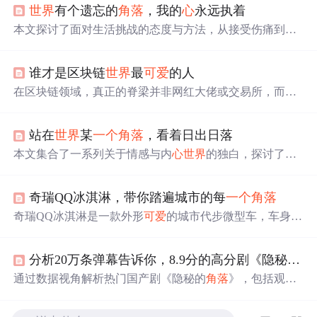
世界
有个遗忘的
角落
，我的
心
永远执着
本文探讨了面对生活挑战的态度与方法，从接受伤痛到自
我治愈的成长过程，再到人际关系的处理，以及如何在平
凡中寻找幸福。
谁才是区块链
世界
最
可爱
的人
在区块链领域，真正的脊梁并非网红大佬或交易所，而是
那些默默耕耘的技术研发工程师。他们以扎实的技术，推
动区块链从概念走向应用，即使在行业寒冬中，仍坚守岗
站在
世界
某
一个
角落
，看着日出日落
位，致力于将分布式存储技术带入现实生活的每
一个
角落
。
本文集合了一系列关于情感与内
心
世界
的独白，探讨了人
们在面对爱情、失落、回忆时的
心
理变化与情感表达，反
映了现代人在复杂情感中的挣扎与追求。
奇瑞QQ冰淇淋，带你踏遍城市的每
一个
角落
奇瑞QQ冰淇淋是一款外形
可爱
的城市代步微型车，车身小
巧灵活，内饰采用粉白双色设计，配置丰富，包括ABS、
EBD、胎压报警等。动力方面，搭载后置发电机，配备磷
分析20万条弹幕告诉你，8.9分的高分剧《隐秘的
角
酸铁锂电池组，续航里程120km和170km，适合日常通勤使
用。
通过数据视角解析热门国产剧《隐秘的
角落
》，包括观众
评价、角色讨论度及弹幕分析，揭示其受欢迎的原因。