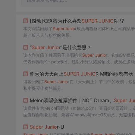
请发表友善的回复…
[感动]知道我为什么喜欢
SUPER
JU
NIO
R吗?
本文深情回顾了
Super
Ju
nio
r成员与粉丝团体ELF之间的
越一般艺人与粉丝的关系。
“
Super
Ju
nio
r”是什么意思？
该内容介绍了韩国男子演唱组合
Super
Ju
nio
r。它由SM娱
代表作推动K - pop传播。还以小分队拓展领域，成员在多
昨天的天天向上
SUPER
JU
NIO
R M唱的歌都有
博客回顾了
Super
Ju
nio
r在《天天向上》节目中的表演，包括演唱
和小提琴伴奏的部分。
Melon演唱会抢票插件｜NCT Dream、
Super
Ju
该插件专为Melon国际站（melon.com）演唱会购票设计，支
面流程自动化功能。兼容Windows与macOS系统，无需
级座位选择，并直达支付环节，但不保证100%成功率。
Super
Ju
nio
r-U
Super
Ju
nio
r-U是韩国男子音乐组合
Super
Ju
nio
r的子团体