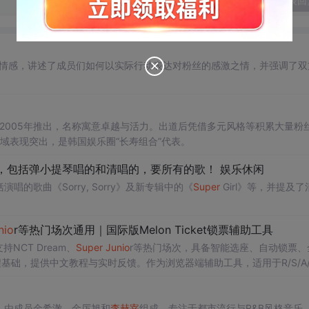
发表回
深厚情感，讲述了成员们如何以实际行动表达对粉丝的感激之情，并强调了双
乐2005年推出，名称寓意卓越与活力。出道后凭借多元风格等积累大量粉
领域表现突出，是韩国娱乐圈“长寿组合”代表。
啥，包括弹小提琴唱的和清唱的，要所有的歌！ 娱乐休闲
的歌曲《Sorry, Sorry》及新专辑中的《
Super
Girl》等，并提及了
nio
r等热门场次通用｜国际版Melon Ticket锁票辅助工具
持NCT Dream、
Super
Ju
nio
r等热门场次，具备智能选座、自动锁票、
编程基础，提供中文教程与实时反馈。作为浏览器端辅助工具，适用于R/S/A/
，由成员金希澈、金厉旭和
李
赫宰
组成，专注于都市流行与R&B风格音乐