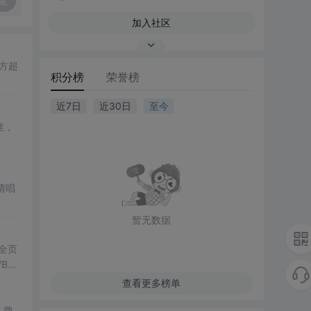
复
加入社区
方超
积分榜
荣誉榜
近7日
近30日
至今
丝，
清唱
暂无数据
全页
B等
查看更多榜单
，曾