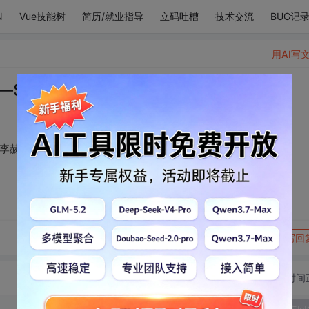
N
Vue技能树
简历/就业指导
立码吐槽
技术交流
BUG记
用AI写
per junior李东海 李赫宰
 李赫宰
转发到动态
举报
写回
切换为时间