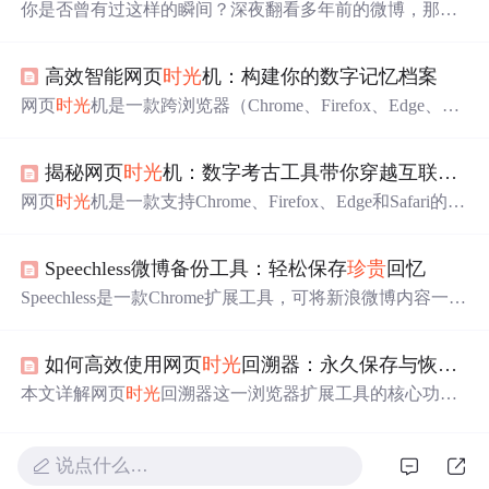
你是否曾有过这样的瞬间？深夜翻看多年前的微博，那些
青涩的文字、
珍贵
的照片、当时的心情，像
时光
机一样带
你回到过去。然而，数字世界并不永恒——账号可能被
高效智能网页
时光
机：构建你的数字记忆档案
封，内容可能被删，那些承载着回忆的微博随时可能消
失。现在，有了Speechless，你可以将这些数字记忆永久封
网页
时光
机是一款跨浏览器（Chrome、Firefox、Edge、Saf
存，就像制作一个专属的
时光
胶囊。 ## 从焦虑到安心：一
ari）扩展工具，支持一键保存网页快照、自动修复404错
个普通用户的故事 小雅是一位微博重度用户，十年间发布
误、多
时间
点历史回溯及个人存档管理。其核心功能包括
了近五千条微博。从大学
时光
到职
揭秘网页
时光
机：数字考古工具带你穿越互联网历史
云端存档、
时间
轴浏览、Outlinks与截图选项、永久链接分
享，适用于学术研究、数字资产保护与内容归档等场景，
网页
时光
机是一款支持Chrome、Firefox、Edge和Safari的浏
不占用本地存储空间。
览器扩展，基于Wayback Machine实现网页历史存档与回
溯。其核心能力包括智能爬虫抓取、增量存储、分布式备
Speechless微博备份工具：轻松保存
珍贵
回忆
份及
时间
轴浏览；提供批量存档、版本对比、404自动捕获
等功能，适用于个人记忆保存、学术研究溯源与企业品牌
Speechless是一款Chrome扩展工具，可将新浪微博内容一键
档案管理，强调存档可靠性评估与版权合规使用。
导出为PDF文件，支持按
时间
筛选、自定义图片尺寸和排
版，实现个人记忆、工作内容及重要信息的安全备份。所
如何高效使用网页
时光
回溯器：永久保存与恢复消失的网络内容
有数据处理均在本地完成，保障用户隐私。
本文详解网页
时光
回溯器这一浏览器扩展工具的核心功能
与实践方法，涵盖自动变化检测、完整
时间
轴、404智能修
复及跨设备同步四大技术特性；介绍学术研究、事实核
查、设计灵感库三大典型应用场景；提供五步上手教程与
说点什么…
六大进阶技巧，强调批量存档、智能规则设定、标注协同