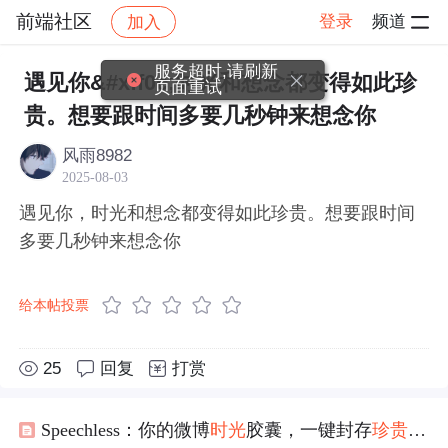
前端社区
登录
频道
加入
帖子详情
社区
前端社区
感慨
服务超时,请刷新
遇见你&#xff0c;时光和想念都变得如此珍
页面重试
贵。想要跟时间多要几秒钟来想念你
风雨8982
2025-08-03
遇见你，时光和想念都变得如此珍贵。想要跟时间
多要几秒钟来想念你
给本帖投票
25
回复
打赏
Speechless：你的微博
时光
胶囊，一键封存
珍贵
回忆