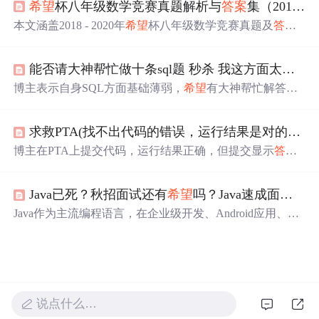
希望
杯八年级数学竞赛真题解析与
答案
集（2018-2020）
本文涵盖2018 - 2020年
希望
杯八年级数学竞赛真题及
答案
。介绍竞赛目的意义，解析真题，阐述其对提升数学能力
的作用，还提及解题能力、思维敏捷性培养方法，以及真
能否请大神帮忙做十条sql题 秒杀 我这方面太薄弱了
题在教学辅导中的应用和竞赛心理素质与应对策略，助力
提升竞赛水平。
博主表示自身SQL方面基础薄弱，
希望
有大神帮忙解答十
条SQL题目并给出
答案
，以提升自己在这方面的能力。
求救PTA(找不出代码的错误，运行结果是对的，但是不知道为什么在PTA上面提交就显示
博主在PTA上提交代码，运行结果正确，但提交显示
答案
错误，
希望
有人能帮忙解惑。
Java已死？秋招面试还有
希望
吗？Java速成面试题及
Java作为主流编程语言，在企业级开发、Android应用、大
数据处理等领域依然占据重要地位。秋招面试中，Java技
能需求量大，掌握Java可提升面试成功率。本文提供Java速
成面试题及
答案
，帮助求职者高效备考。
说点什么…