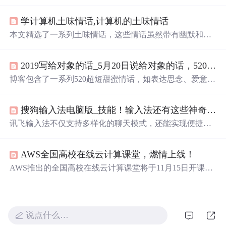
意、培养共同兴趣、适度求助和掌握交往分寸等策略，旨
在帮助女性在感情中更加主动和智慧地与心仪男生互动。
学计算机土味情话,计算机的土味情话
本文精选了一系列土味情话，这些情话虽然带有幽默和夸
张的元素，却也能表达出别样的甜蜜情感。从“我的手被划
了一口子，你也划一下，这样我们就是两口子”到“你知道
2019写给对象的话_5月20日说给对象的话，520超短甜蜜情话2019最新
我最大的缺点是什么吗？是缺点你”，每一句都充满了创
意。
博客包含了一系列520超短甜蜜情话，如表达思念、爱意，
希望陪伴对方等内容，充满了对对象的深情。
搜狗输入法电脑版_技能！输入法还有这些神奇的功能！撩妹神器、斗图神器、办公神器...
讯飞输入法不仅支持多样化的聊天模式，还能实现便捷的
语音输入、符号输入等功能，解决各种输入难题。
AWS全国高校在线云计算课堂，燃情上线！
AWS推出的全国高校在线云计算课堂将于11月15日开课，
涵盖经典解决方案、云计算入门、大数据、AI及机器学习
等内容。参与课程不仅可获得AWS专家指导，还有机会赢
得结业证书、实习机会及丰厚奖品。
说点什么…