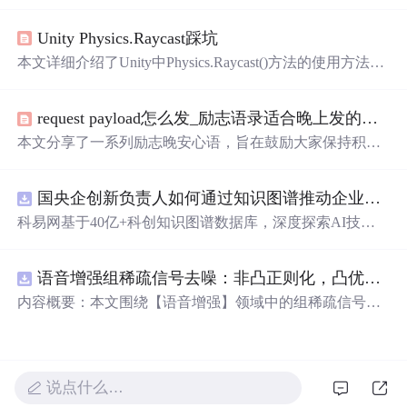
意，适合用来表达对心爱之人的感情。
Unity Physics.Raycast踩坑
本文详细介绍了Unity中Physics.Raycast()方法的使用方法及
其参数意义，特别强调了射线起点和方向向量的正确设置
方式，避免常见的使用误区。
request payload怎么发_励志语录适合晚上发的说说
本文分享了一系列励志晚安心语，旨在鼓励大家保持积极
的心态面对生活。无论是寻找坚持的理由还是重新开始的
勇气，这些话语都能帮助你调整状态，迎接美好的明天。
国央企创新负责人如何通过知识图谱推动企业技术创新与外部资源高效对接？.docx
科易网基于40亿+科创知识图谱数据库，深度探索AI技术
在技术转移、成果转化、技术经纪、知识产权、产业创
新、科技招商等垂直领域的多样化应用场景，研究科技创
语音增强组稀疏信号去噪：非凸正则化，凸优化研究（Matlab代码实现）
新领域的AI+数智化解决方案，推动科技创新与产业创新
智能化发展。
内容概要：本文围绕【语音增强】领域中的组稀疏信号去
噪问题展开研究，提出了一种结合非凸正则化与凸优化理
论的去噪方法，旨在提升含噪语音信号的可懂度与质量。
文章系统阐述了组稀疏信号模型的构建机制，引入非凸正
则项以更精确地逼近理
想
稀疏性，克服传统凸正则化在稀
说点什么…
疏表达上的局限性，并采用高效的凸优化算法保障模型求