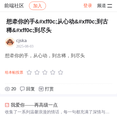
前端社区
登录
频道
加入
帖子详情
社区
前端社区
感慨
想牵你的手&#xff0c;从心动&#xff0c;到古
稀&#xff0c;到尽头
cjska
2025-08-03
想牵你的手，从心动，到古稀，到尽头
给本帖投票
20
回复
打赏
我爱你——再高级一点
收集了一系列温馨浪漫的情话，每一句都充满了深情与爱