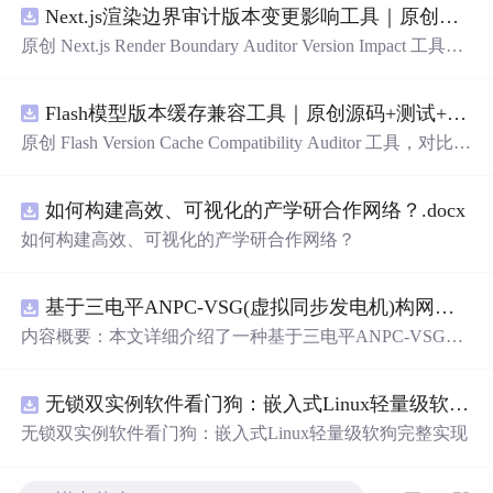
Next.js渲染边界审计版本变更影响工具｜原创源码+测试+离线报告
原创 Next.js Render Boundary Auditor Version Impact 工具，
围绕“建立服务端组件、客户端组件、数据获取、缓存和交
互边界图，识别错误跨界依赖”的结果，对比两个版本的输
Flash模型版本缓存兼容工具｜原创源码+测试+离线报告
入约定、规则参数、结果结构和风险项，识别变更影响。
压缩包包含完整源码、3 项自动化测试、可复现合成示
原创 Flash Version Cache Compatibility Auditor 工具，对比两
例、离线 HTML/JSON/SVG 报告、1080×720
真
实运行效
个Flash模型版本的前缀规范、缓存键、Tokenizer、命中率
果图、README、运行说明、功能清单、MIT License 及
和重建成本。压缩包包含完整源码、3 项自动化测试、可
原创与授权声明。运行时零第三方依赖，不包含热点产品
如何构建高效、可视化的产学研合作网络？.docx
复现合成示例、离线 HTML/JSON/SVG 报告、1080×720
或开源项目源码、Logo、官方截图、论文、生产日志或其
真
实运行效果图、README、运行说明、功能清单、MIT
如何构建高效、可视化的产学研合作网络？
他受限素材。
License 及原创与授权声明。运行时零第三方依赖，不包含
热点产品或开源项目源码、Logo、官方截图、论文、生产
日志或其他受限素材。
基于三电平ANPC-VSG(虚拟同步发电机)构网型逆变器控制+双闭环+中点电位平衡控制
内容概要：本文详细介绍了一种基于三电平ANPC-VSG
（虚拟同步发电机）构网型逆变器的复合控制策略，聚焦
于双闭环控制与中点电位平衡控制的实现，适用于光伏储
无锁双实例软件看门狗：嵌入式Linux轻量级软狗完整实现
能系统并网的Simulink仿
真
模型。该模型为未发表的原创研
究成果，涵盖了逆变器在并网过程中的动态响应、稳定性
无锁双实例软件看门狗：嵌入式Linux轻量级软狗完整实现
控制以及中点电位的有效调节，旨在提升新能源并网系统
的稳定性与电能质量。文中还探讨了多种相关控制技术，