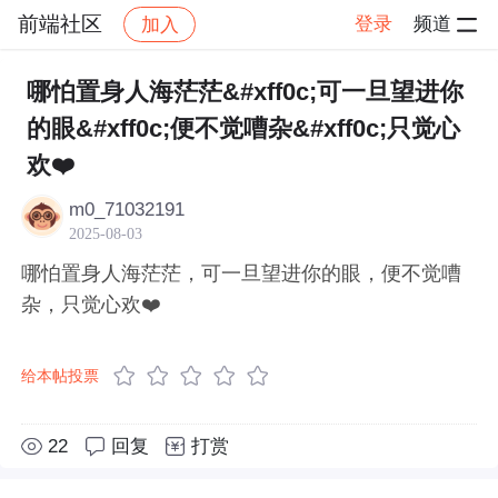
前端社区
登录
频道
加入
帖子详情
社区
前端社区
感慨
哪怕置身人海茫茫&#xff0c;可一旦望进你
的眼&#xff0c;便不觉嘈杂&#xff0c;只觉心
欢❤️
m0_71032191
2025-08-03
哪怕置身人海茫茫，可一旦望进你的眼，便不觉嘈
杂，只觉心欢❤️
给本帖投票
22
回复
打赏