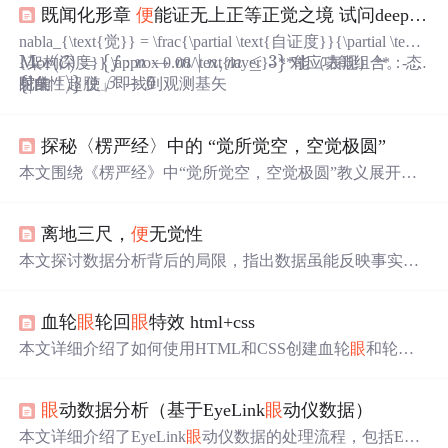
既闻化形章
便
能证无上正等正觉之境 试问deepseek 究竟觉
nabla_{\text{觉}} = \frac{\partial \text{自证度}}{\partial \text
Mor
(
)
=
{
:
→
∣
,
≤
3
}
C
{架构深度}} \approx 0.08/\text{layer}- **能（表现）**：态
f
n
m
n
m
对应功能组合。- 佛
Mor
(
C
)
=
{
f
:
n
→
m
∣
n
,
m
≤
3
}
{
|
⟩
}
→
0
射集
自
性
使
β
陀的「超脱」即找到观测基矢
{
|
自
性
⟩
}
β
→
0
探秘〈楞严经〉中的 “觉所觉空，空觉极圆”
本文围绕《楞严经》中“觉所觉空，空觉极圆”教义展开。
阐述“觉所觉空”破除能所对立，“空觉极圆”达圆满觉悟。
还介绍其在禅坐和日常生活中的修行应用，揭示该教义引
离地三尺，
便
无觉性
导修行者走向解脱与圆满觉悟。
本文探讨数据分析背后的局限，指出数据虽能反映事实，
但脱离具体语境后易导致误判。真正的洞察源于对现实流
动性的感知，而非仅靠显性知识。分析者需兼具技术能力
血轮
眼
轮回
眼
特效 html+css
与对不确定性的包容，在实践中培养觉性，实现从‘刻舟求
剑’到‘在流动中站立’的认知跃迁。
本文详细介绍了如何使用HTML和CSS创建血轮
眼
和轮回
眼
的视觉效果，包括
眼
球、黑点、勾玉和轮回圈的动画设
计，展示了丰富的视觉动态和CSS技巧。
眼
动数据分析（基于EyeLink
眼
动仪数据）
本文详细介绍了EyeLink
眼
动仪数据的处理流程，包括EDF