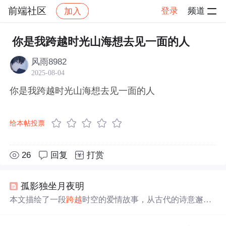
前端社区
登录
频道
加入
帖子详情
社区
前端社区
感慨
你是我跨越时光山海想去见一面的人
风雨8982
2025-08-04
你是我跨越时光山海想去见一面的人
给本帖投票
26
回复
打赏
孤影独坐月夜明
本文描绘了一段
跨越
时空的爱情故事，从古代的诗意邂逅
到战乱中的离别，再到重逢时的物是人非。细腻的情感描
写与唯美的景致相互交织，展现了主人公内心的孤独与思