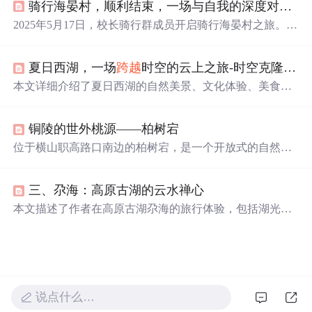
骑行海晏村，顺利结束，一场与自我的深度对话！
念。
2025年5月17日，校长骑行群成员开启骑行海晏村之旅。沿
途经过海埂公园、福保玫瑰花路、小三亚等地，欣赏到湖
光山色、浪漫花海、热带风情等美景。最终顺利抵达海晏
夏日西湖，一场
跨越
时空的云上之旅-时空克隆云旅游体验西湖六月飞雪
村，此次骑行让人感受自然之美，收获成长与友谊。
本文详细介绍了夏日西湖的自然美景、文化体验、美食推
荐、科技应用、活动安排、住宿交通等，为读者提供了一
次全面的云上旅游体验。从清晨的苏堤春晓到夜晚的音乐
铜陵的世外桃源——柏树宕
喷泉，从传统的灵隐寺到现代的文三数字生活街区，西湖
的每一个角落都充满了诗意与魅力。此外，还提供了实用
位于横山职高路口南边的柏树宕，是一个开放式的自然景
的旅游攻略，帮助游客规划完美的西湖之旅。
区，以其未加雕饰的山水田园风光著称。这里四季分明，
春天时节，红桃盛开，湖光山色交相辉映，宛如一幅动人
三、尕海：高原古湖的云水禅心
的画卷。步入此地，仿佛进入了一个远离尘嚣的世界，让
人忘却烦恼，体验到一种返璞归真的宁静。
本文描述了作者在高原古湖尕海的旅行体验，包括湖光山
色、自然生态以及内心的感悟。同时，文章还介绍了羌人
秘城的历史背景与文化特色，展现了自然与人文之间的深
刻对话。
说点什么…