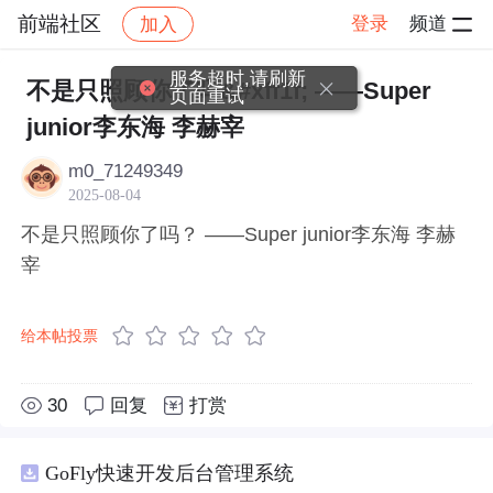
前端社区
登录
频道
加入
帖子详情
社区
前端社区
感慨
服务超时,请刷新
不是只照顾你了吗&#xff1f; ——Super
页面重试
junior李东海 李赫宰
m0_71249349
2025-08-04
不是只照顾你了吗？ ——Super junior李东海 李赫
宰
给本帖投票
30
回复
打赏
GoFly快速开发后台管理系统