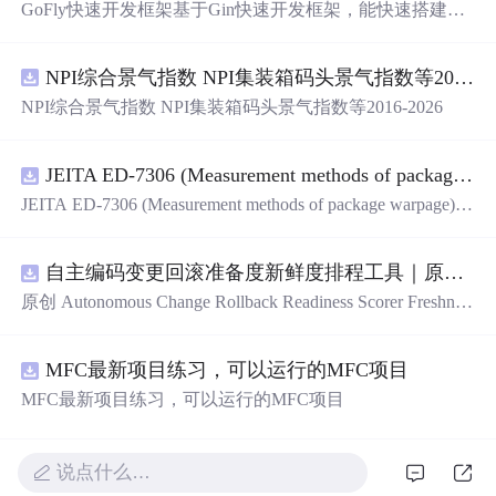
GoFly快速开发框架基于Gin快速开发框架，能快速搭建应
用、框架底层完善、丰富代码仓插件、快速开发数据大
屏、物联网平台、OA流程审批、工作流引擎、商城、微信
NPI综合景气指数 NPI集装箱码头景气指数等2016-2026
管理后台等。api文档管理并一键生成api接口代码，一键生
成 CRUD前后端代码丰富组件，基于 Gin和 Vue3的Arco D
NPI综合景气指数 NPI集装箱码头景气指数等2016-2026
esign的快速后台开发框架，基于JWT接口验证和Auth验证
的权限管理系统,附件管理系统，天生支持saas架构。本着
大道至简思想，接口单层设计，开发简单，极易上手、代
JEITA ED-7306 (Measurement methods of package warpage).pdf
码可读性和可维护性好、得益于Go优秀性能框架性能和并
JEITA ED-7306 (Measurement methods of package warpage).p
发都很优秀、需要硬件资源很小。
df
自主编码变更回滚准备度新鲜度排程工具｜原创源码+测试+离线报告
原创 Autonomous Change Rollback Readiness Scorer Freshnes
s Schedule 工具：围绕“根据提交边界、迁移影响、测试覆
盖、特性开关、备份和人工接管入口评估自主变更回滚准
MFC最新项目练习，可以运行的MFC项目
备度”的结果，按风险、变化速度、证据有效期和负责人安
排周期复核；本地网页、JSON/HTML/SVG报告、测试与
MFC最新项目练习，可以运行的MFC项目
示例。压缩包包含完整源码、3项自动化测试、可复现示
例、HTML/JSON/SVG离线报告、1080×720运行效果图、
README、运行说明、MIT License及原创授权声明。适合
说点什么…
开发者进行工程预检、质量审查和交付复核；Node.js 18