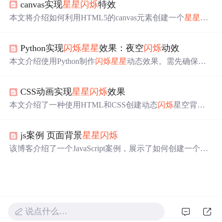
canvas实现
星星
闪烁
特效
本文将介绍如何利用HTML5的canvas元素创建一个
星星
闪
烁
的背景特效，包括制作背景、挂载图片、生成大量
星星
、实现序列帧动画、
星星
的随机位移以及重生判断等步
Python实现
闪烁
星星
效果：夜空
闪烁
动效
骤，同时还会涉及到鼠标事件的监听。
本文介绍使用Python制作
闪烁
星星
动态效果。需先确保系
统安装Pygame库，接着导入必要库、初始化Pygame、定义
星星
类、创建星空、绘制
星星
，最后在主循环中更新和绘
CSS动画实现
星星
闪烁
效果
制。文章还给出了完整的Python脚本。
本文介绍了一种使用HTML和CSS创建动态
闪烁
星空背景
的方法。通过设置不同的动画延迟和关键帧，可以实现
星
星
的
闪烁
效果，为网页增添生动的视觉体验。
js案例 页面背景
星星
闪烁
该博客介绍了一个JavaScript案例，展示了如何创建一个网
页背景上
星星
闪烁
的效果。首先将页面背景设为黑色，然
后引入
星星
图片并设定随机大小和位置。接着将
星星
对象
添加到body中，并添加淡出动画。最后通过定时器周期性
地生成多个
闪烁
的
星星
，实现动态视觉效果。
说点什么…