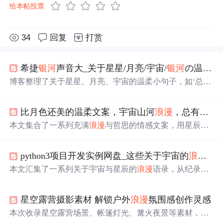
给本帖投票
34
回复
打赏
希捷
银河
声音大_关于星星/月亮/宇宙/
银河
の温柔小句子
博客整理了关于星星、月亮、宇宙的温柔小句子，如‘总有
一天人间日落和
星光
我只陪着你看’等，展现了
浪漫
的氛
围，还提到若
银河
有声音的遐想，内容整理自网络。
比月色还美的温柔文案，宇宙山河
浪漫
，总有你值得期待的
本文集合了一系列充满
浪漫
与哲思的情感文案，用星辰大
海比喻爱情与生活，探讨了人与人之间的深情与宇宙万物
的美好联系。
python3项目开发实例网盘_这些关于宇宙的
浪漫
句
本文汇集了一系列关于宇宙与星辰的
浪漫
语录，从纪录片
《宇宙的奇迹》到豆友的智慧，再到文学作品中的深邃思
考，探讨了人类与宇宙间不可分割的联系。文章通过诗意
星空露营摄影素材 解锁户外
浪漫
氛围感创作灵感
的语言表达了对宇宙的敬畏之情，以及人类作为宇宙一部
分的独特意义。
本次收录星空露营场景、帐篷灯光、篝火夜景等素材，可