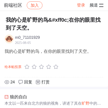
前端社区
登录
频道
加入
帖子详情
社区
前端社区
感慨
我的心是旷野的鸟&#xff0c;在你的眼里找
到了天空。
m0_71101929
2025-08-05
我的心是旷野的鸟，在你的眼里找到了天空。
给本帖投票
24
回复
打赏
狼的自白
本文以一匹来自北方的狼的视角，讲述了其在
旷野
中的流