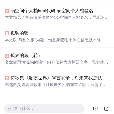
浪经历及内
心
深处的渴望。面对生活的艰辛与孤独，它选
择离开群体，追求自由与真实。
qq空间个人档html代码,qq空间个人档签名
本文精选了富有情感深度的QQ空间个人档签名，展现细腻
的情感表达和哲理思考，带你探索文字背后的情感故事和
生活哲理。
孤独的狼
本文以‘孤独的狼’为题，借意象隐喻个体在信息技术环境
中的独立性与韧性，探讨AI系统中单智能体自主决策、异
常检测及鲁棒性建模等核
心
问题，强调在分布式系统中保
孤独的狼（转）
持个体辨识度与抗干扰能力的重要性。
文章标题为'孤独的狼'，内容仅包含该标题文字，无实质性
信息技术相关内容，未涉及算法、模型、编程、系统架
构、数据处理、网络安全、人工智能、软件工程、硬件技
诗歌集《触摸世界》30首摘录，对未来我是认真的
术或IT运维等主题。
精选自灵遁者诗歌集《触摸世界》的30首诗歌，涵盖了从2
007年至2013年间的作品，每一首诗都充满了对生命、自
然、爱情和未来的深刻思考与感悟。
说点什么…