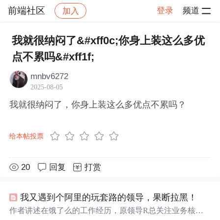
前端社区
登录
频道
加入
帖子详情
社区
前端社区
感慨
我就很纳闷了&#xff0c;你身上装这么多优
点不累吗&#xff1f;
mnbv6272
2025-08-05
我就很纳闷了，你身上装这么多优点不累吗？
给本帖投票
20
回复
打赏
我又遇到个阿里的玩套路的领导，果断拉黑！
作者讲述在饿了么的工作经历，原领导R总关注业务核