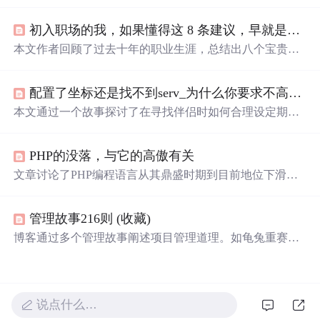
心，对作者团队成果不重视。后客服负责人换成阿里来的
T总，T总套路多，入职不久就将作者负责的业务交给自己
初入职场的我，如果懂得这 8 条建议，早就是大神了
下属。作者无奈拉黑T总并离职，最后总结职场经验。
本文作者回顾了过去十年的职业生涯，总结出八个宝贵的
职场经验教训。从选择城市的重要性、抓住晋升机会、保
持技术深度等方面提供了实用建议。
配置了坐标还是找不到serv_为什么你要求不高，却还是找不到对象？
本文通过一个故事探讨了在寻找伴侣时如何合理设定期望
值。主人公在朋友的建议下，学会了筛选出最重要的三项
要求，并据此找到了合适的伴侣。文章鼓励读者在面对众
PHP的没落，与它的高傲有关
多条件时，学会抓住核心需求。
文章讨论了PHP编程语言从其鼎盛时期到目前地位下滑的
现象，提到了PHP因能快速构建项目而受青睐，但也因其
代码维护性差和社区中的一些狂妄言论而受到批评。Pytho
管理故事216则 (收藏)
n的崛起可能是PHP没落的一个因素。文章通过作者个人经
历阐述了PHP在公司项目中的影响，以及编程语言竞争中
博客通过多个管理故事阐述项目管理道理。如龟兔重赛强
不断变化的格局，强调了语言需不断进化以适应时代需
调战略路线重要性；温水煮青蛙提醒关注环境变化；手臂
求。
不能弯曲的人们说明团队需互相扶持。还涉及鼓励员工、
换角度看问题、解决问题等项目管理要点。
说点什么…