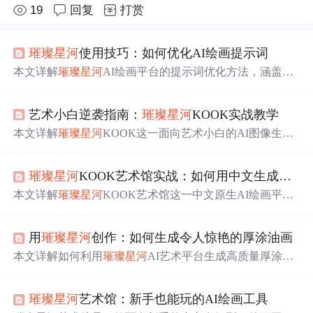
19
回复
打赏
璀璨
星河
使用技巧：如何优化AI绘画提示词
本文详解
璀璨
星河
AI绘画平台的提示词优化方法，涵盖其
双引擎（Kook真实幻想引擎与Z-Image原生艺术引擎）差
异、自动翻译机制、提示词三要素结构（主体+风格+细
艺术小白逆袭指南：
璀璨
星河
KOOK实战教学
节）、权重调控、负面提示词运用，以及梵高/浪漫主义/抽
象等风格专用配方，并结合场景氛围、材质纹理、构图视
本文详解
璀璨
星河
KOOK这一面向艺术小白的AI图像生成
角等高级技巧及实战案例，助力用户提升生成质量。
工具，聚焦其艺术导向UI设计、中文直输Prompt+Deep Tra
nslator智能转换、基于SD-Turbo的高速稳定生成（8–12步/1
璀璨
星河
KOOK艺术馆实战：如何用中文生成超现实画作
024px）、多风格支持（油画/数字艺术/水墨）及零基础实
操路径。涵盖环境配置、界面解析、高质量描述词撰写技
本文详解
璀璨
星河
KOOK艺术馆这一中文原生AI绘画平台
巧、常见问题修复及作品集建设方法，突出其降低深度学
的操作流程与创作方法，聚焦于利用自然中文描述生成高
习应用门槛的技术特性。
质量超现实主义画作。涵盖快速上手三步法、中文提示词
用
璀璨
星河
创作：如何生成令人惊艳的厚涂油画
优化技巧、超现实专用词汇体系、常见问题调试策略及社
交媒体/创意写作/概念设计等实际应用，并介绍系列化、混
本文详解如何利用
璀璨
星河
AI艺术平台生成高质量厚涂油
合风格与迭代优化等进阶技法，突出其在中文语境下降低
画。涵盖环境部署（Python/CUDA/GPU）、界面操作、中
AI绘画门槛的核心价值。
文提示词自动翻译、厚涂专用提示词设计（如'impasto''vibr
璀璨
星河
艺术馆：新手也能玩的AI绘画工具
ant texture'）、关键参数优化（CFG值、分辨率、BF16精