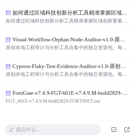
面，使用方便! 详 情 说 明 用这个手写数字识别系统，你可
以轻松地识别手写数字。这个系统不仅功能强大，而且还
如何通过区域科技创新分析工具精准掌握区域创新要素分布与产业链融合现状？.docx
带有直观的图形用户界面（GUI），非常容易使用。你只
需要将手写数字输入系统，它将立即给出准确的识别结
如何通过区域科技创新分析工具精准掌握区域创新要素分
果。这个系统可以在各种场景中使用，无论是学校、工作
布与产业链融合现状？
还是日常生活，都能为你提供快速和准确的识别服务。它
是一个非常方便和实用的工具，你一定会喜欢它的！
Visual-Workflow-Orphan-Node-Auditor-v1.0-原创源码与文档.zip
原创本地工程审计与分析工具合集中的独立资源包。每个
ZIP包含完整源码、3项自动化测试、可复现合成示例、离
线HTML、JSON与SVG报告、1080×720真实运行效果图、
Cypress-Flaky-Test-Evidence-Auditor-v1.0-原创源码与文档.zip
README、运行说明、功能清单、MIT License及原创与授
权声明。解压后进入project目录，执行npm test验证算法，
原创本地工程审计与分析工具合集中的独立资源包。每个
执行npm run report生成报告，也可通过本地静态服务器打
ZIP包含完整源码、3项自动化测试、可复现合成示例、离
开网页。运行时零第三方依赖，不包含热点产品或开源项
线HTML、JSON与SVG报告、1080×720真实运行效果图、
目源码、Logo、官方截图、论文、生产日志或其他受限素
FortiGate-v7.4.9-FGT-601E-v7.4.9.M-build2829-FORTINET.out
README、运行说明、功能清单、MIT License及原创与授
材。适合前端开发、AI应用工程、测试审计和课程实践。
权声明。解压后进入project目录，执行npm test验证算法，
FGT_601E-v7.4.9.M-build2829-FORTINET.out
执行npm run report生成报告，也可通过本地静态服务器打
开网页。运行时零第三方依赖，不包含热点产品或开源项
目源码、Logo、官方截图、论文、生产日志或其他受限素
材。适合前端开发、AI应用工程、测试审计和课程实践。
说点什么…