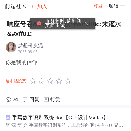
前端社区
登录
频道
加入
帖子详情
社区
前端社区
感慨
服务超时,请刷新
响应号召&#xff1a;小伙伴&#xff0c;来灌水
页面重试
&#xff01;
梦想橡皮泥
2025-08-05
你是我的信仰
给本帖投票
24
回复
打赏
手写数字识别系统.doc【GUI设计Matlab】
资 源 简 介 手写数字识别系统，非常好的啊!带有GUI界