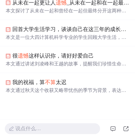
从未在一起更让人
遗憾
_从未在一起和在一起最后又错过了，哪个更
奈。
本文探讨了从未在一起和曾经在一起但最终分开这两种情
况中哪种更加
遗憾
。作者通过分享自己大学时期暗恋一位
男同学的经历，表达了虽然欣赏他的品质，但由于种种原
回首大学生活学习，谈谈自己在这三年的成长与
遗
因最终未能发展成恋情的
遗憾
之情。
本文是一位大四计算机科学专业的学生回顾大学生活，分
享了从大一的新鲜感到大二的堕落，再到大三的浮躁和大
四的期待。他意识到大二的虚度和大三的迷茫，决定在大
很
遗憾
这样认识你，请好好爱自己
四全力以赴，弥补过去的
遗憾
，为青春画上圆满的句号。
本文通过讲述刘凌峰和王越的故事，提醒我们珍惜生命的
重要性。刘凌峰因过度工作导致胃癌晚期，意识到健康才
是最重要的财富。王越则在生命的最后阶段，选择积极乐
我的祝福，算
不算
太迟
观地面对，并举办了一场特殊的告别会。两人的经历让我
们深刻理解到，珍惜当下，关爱家人，才是人生最
宝
贵
本文通过秋天这个收获又略带忧伤的季节为背景，表达了
的。
作者对于过去感情的一种释怀和对朋友新生活的美好祝
愿。文章引用了张惠妹的歌曲《我最亲爱的》歌词，寄托
了对某位已婚友人的复杂情感。
说点什么…