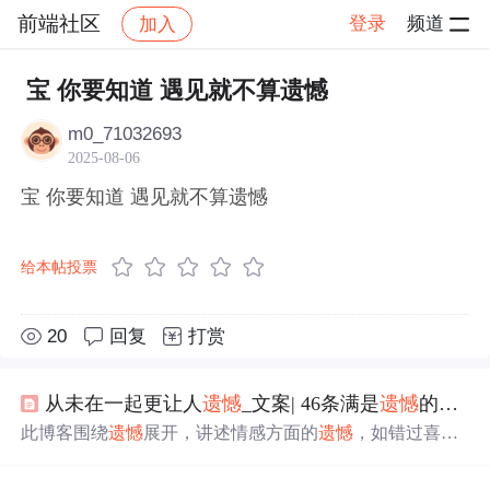
前端社区
登录
频道
加入
帖子详情
社区
前端社区
感慨
宝 你要知道 遇见就不算遗憾
m0_71032693
2025-08-06
宝 你要知道 遇见就不算遗憾
给本帖投票
20
回复
打赏
从未在一起更让人
遗憾
_文案| 46条满是
遗憾
的伤感文案
此博客围绕
遗憾
展开，讲述情感方面的
遗憾
，如错过喜欢
的人、爱而不得等，还提及生活中因情感产生的
遗憾
场
景，像错过合影、关系变淡等，表达了对
遗憾
的感慨与无