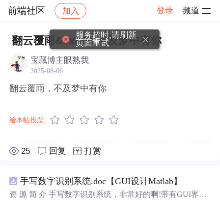
前端社区
登录
频道
加入
帖子详情
社区
前端社区
感慨
服务超时,请刷新
翻云覆雨&#xff0c;不及梦中有你
页面重试
宝藏博主眼熟我
2025-08-06
翻云覆雨，不及梦中有你
给本帖投票
25
回复
打赏
手写数字识别系统.doc【GUI设计Matlab】
资 源 简 介 手写数字识别系统，非常好的啊!带有GUI界
面，使用方便! 详 情 说 明 用这个手写数字识别系统，你可
以轻松地识别手写数字。这个系统不仅功能强大，而且还