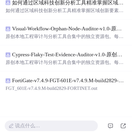
如何通过区域科技创新分析工具精准掌握区域创新要素分布与产业链融合现状？.docx
带有直观的图形用户界面（GUI），非常容易使用。你只
需要将手写数字输入系统，它将立即给出准确的识别结
如何通过区域科技创新分析工具精准掌握区域创新要素分
果。这个系统可以在各种场景中使用，无论是学校、工作
布与产业链融合现状？
还是日常生活，都能为你提供快速和准确的识别服务。它
是一个非常方便和实用的工具，你一定会喜欢它的！
Visual-Workflow-Orphan-Node-Auditor-v1.0-原创源码与文档.zip
原创本地工程审计与分析工具合集中的独立资源包。每个
ZIP包含完整源码、3项自动化测试、可复现合成示例、离
线HTML、JSON与SVG报告、1080×720真实运行效果图、
Cypress-Flaky-Test-Evidence-Auditor-v1.0-原创源码与文档.zip
README、运行说明、功能清单、MIT License及原创与授
权声明。解压后进入project目录，执行npm test验证算法，
原创本地工程审计与分析工具合集中的独立资源包。每个
执行npm run report生成报告，也可通过本地静态服务器打
ZIP包含完整源码、3项自动化测试、可复现合成示例、离
开网页。运行时零第三方依赖，不包含热点产品或开源项
线HTML、JSON与SVG报告、1080×720真实运行效果图、
目源码、Logo、官方截图、论文、生产日志或其他受限素
FortiGate-v7.4.9-FGT-601E-v7.4.9.M-build2829-FORTINET.out
README、运行说明、功能清单、MIT License及原创与授
材。适合前端开发、AI应用工程、测试审计和课程实践。
权声明。解压后进入project目录，执行npm test验证算法，
FGT_601E-v7.4.9.M-build2829-FORTINET.out
执行npm run report生成报告，也可通过本地静态服务器打
开网页。运行时零第三方依赖，不包含热点产品或开源项
目源码、Logo、官方截图、论文、生产日志或其他受限素
材。适合前端开发、AI应用工程、测试审计和课程实践。
说点什么…