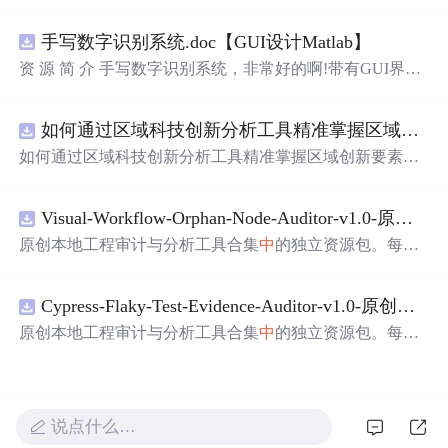
的细腻描绘，从月光到星光，从微笑到眼神，每一刻的感
动都被精心记录下来。
手写数字识别系统.doc【GUI设计Matlab】
资 源 简 介 手写数字识别系统，非常好的啊!带有GUI界
面，使用方便! 详 情 说 明 用这个手写数字识别系统，你可
以轻松地识别手写数字。这个系统不仅功能强大，而且还
如何通过区域科技创新分析工具精准掌握区域创新要素分布与产业链融合现状？.docx
带有直观的图形用户界面（GUI），非常容易使用。你只
需要将手写数字输入系统，它将立即给出准确的识别结
如何通过区域科技创新分析工具精准掌握区域创新要素分
果。这个系统可以在各种场景
中
使用，无论是学校、工作
布与产业链融合现状？
还是日常生活，都能为你提供快速和准确的识别服务。它
是一个非常方便和实用的工具，你一定会喜欢它的！
Visual-Workflow-Orphan-Node-Auditor-v1.0-原创源码与文档.zip
原创本地工程审计与分析工具合集
中
的独立资源包。每个
ZIP包含完整源码、3项自动化测试、可复现合成示例、离
线HTML、JSON与SVG报告、1080×720真实运行效果图、
Cypress-Flaky-Test-Evidence-Auditor-v1.0-原创源码与文档.zip
README、运行说明、功能清单、MIT License及原创与授
权声明。解压后进入project目录，执行npm test验证算法，
原创本地工程审计与分析工具合集
中
的独立资源包。每个
执行npm run report生成报告，也可通过本地静态服务器打
ZIP包含完整源码、3项自动化测试、可复现合成示例、离
开网页。运行时零第三方依赖，不包含热点产品或开源项
线HTML、JSON与SVG报告、1080×720真实运行效果图、
目源码、Logo、官方截图、论文、生产日志或其他受限素
README、运行说明、功能清单、MIT License及原创与授
材。适合前端开发、AI应用工程、测试审计和课程实践。
权声明。解压后进入project目录，执行npm test验证算法，
说点什么…
执行npm run report生成报告，也可通过本地静态服务器打