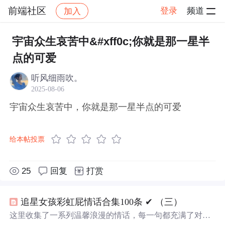
前端社区
登录
频道
加入
帖子详情
社区
前端社区
感慨
宇宙众生哀苦中&#xff0c;你就是那一星半
点的可爱
听风细雨吹。
2025-08-06
宇宙众生哀苦中，你就是那一星半点的可爱
给本帖投票
25
回复
打赏
追星女孩彩虹屁情话合集100条 ✔︎ （三）
这里收集了一系列温馨浪漫的情话，每一句都充满了对爱