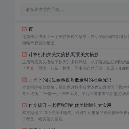
请发表友善的回复…
夜
这篇作品描绘了一个宁静夜晚的场景：狭小的房间内青烟袅
而略带寂寥的氛围。
计算机相关美文摘抄,写景美文摘抄
这篇写景美文描绘了秋天的多样风貌，从初春的生机到秋天
了
月光
、雨滴、花朵、树木、昆虫等自然元素，以及人们的
感共鸣。
月光
下的民生画卷夜幕低垂时的社会沉思
本文围绕夜幕意象，系统探讨数字技术深度渗透背景下民生
务不均衡、“一老一小”照护困境、平台经济带来的新型劳动
点分析算法应用、数据安全、数字鸿沟等信息技术衍生问题
作文提升～老师整理的优美比喻句太实用
本文精选了20个优美比喻句，通过生动形象的语言描绘出自
子都是一幅美丽的画卷。