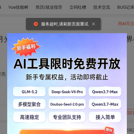
N
Vue技能树
简历/就业指导
立码吐槽
技术交流
BUG记
用AI写
服务超时,请刷新页面重试
月光，路灯最好也不要亮，巴不得整个世界
要亮，巴不得整个世界都暗一点，这样才敢吻上你的脸。
转发到动态
举报
写回
切换为时间