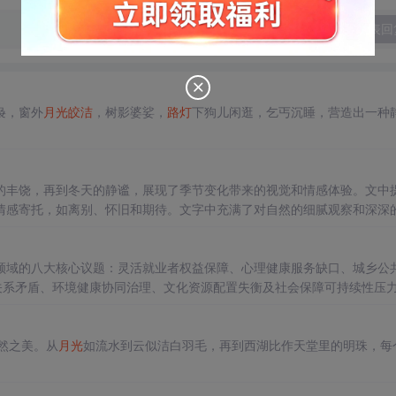
发表回
袅，窗外
月光
皎洁
，树影婆娑，
路灯
下狗儿闲逛，乞丐沉睡，营造出一种
的丰饶，再到冬天的静谧，展现了季节变化带来的视觉和情感体验。文中
情感寄托，如离别、怀旧和期待。文字中充满了对自然的细腻观察和深深
领域的八大核心议题：灵活就业者权益保障、心理健康服务缺口、城乡公
关系矛盾、环境健康协同治理、文化资源配置失衡及社会保障可持续性压
，并强调需通过制度设计、多元协同与精准施策提升民生治理效能。
然之美。从
月光
如流水到云似洁白羽毛，再到西湖比作天堂里的明珠，每