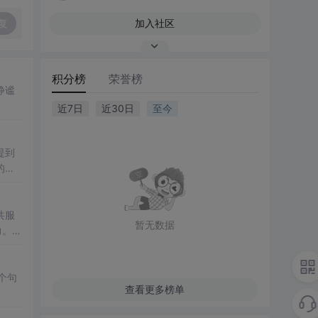
复
加入社区
积分榜
荣誉榜
静谧
近7日
近30日
至今
提到
的情
共服
暂无数据
力。重
个句
查看更多榜单