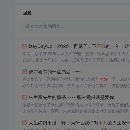
回复
请发表友善的回复…
DayDayUp：2020，再见了，不
平凡
的一年，让
本文回顾了2020年，从人工智能、篮球、哲学思考到个人生
2021，提出对思维、人生、成长和工作的理解，强调自律与
偶尔会有的一点感受（一）
本文集合了一系列关于生活、爱情与梦想的
美好
句子，从经
心深处情感的真实流露。文章探讨了爱情的真谛、友情的珍
朱生豪先生的情书 ---- 醒来觉得甚是爱你
这是一篇收录了朱生豪写给宋清如的情书摘录，展现了他们
人感情的纯真与深厚。朱生豪的文字透露出对宋清如的崇拜
中的甜蜜、痛苦与期待，构成了一个关于爱的故事。
人生终归平淡，转：为什么我们对
平凡
的人生深