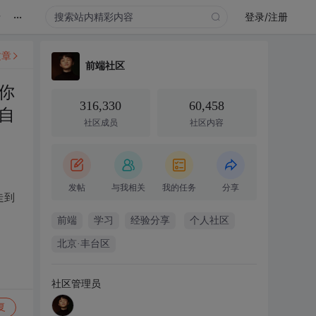
...
录
登录/注册
文章
前端社区
你
316,330
60,458
自
社区成员
社区内容
发帖
与我相关
我的任务
分享
走到
前端
学习
经验分享
个人社区
北京·丰台区
社区管理员
复