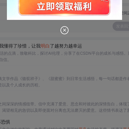
切换为时间
发表回
我懂得了珍惜，让我
明白
了越努力越幸运
活的点滴，致敬科比，探讨AI伦理，分享了在CSDN平台的成长与感悟。
自信。
典文学作品《骆驼祥子》、《甜蜜蜜》到日常生活感悟，每一句话都是作
贵以及个人成长的历程。
之间深深的情感纽带。信中充满了爱意、思念和对彼此的深情告白，体现
、渴望相见的急切以及即使面对分离也无法磨灭的爱意。这些情书表达了
怀恐惧