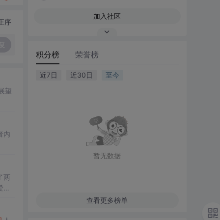
加入社区
正序
复
积分榜
荣誉榜
近7日
近30日
至今
展望
者内
暂无数据
了两
爱情
查看更多榜单