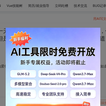
N
Vue技能树
简历/就业指导
立码吐槽
技术交流
BUG记
用AI写
一天一天愈更加深切地爱你。你如照镜子，
但是你如走到我的心里来时，你一定能知道
地爱你。你如照镜子，你不会我看得见你特别美好的所在，但是你如
转发到动态
举报
写回