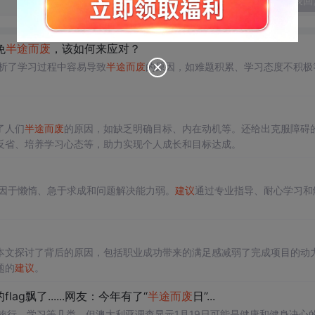
发表回
免
半途而废
，该如何来应对？
分析了学习过程中容易导致
半途而废
的原因，如难题积累、学习态度不积极
了人们
半途而废
的原因，如缺乏明确目标、内在动机等。还给出克服障碍
反省、培养学习心态等，助力实现个人成长和目标达成。
因于懒惰、急于求成和问题解决能力弱。
建议
通过专业指导、耐心学习和
本文探讨了背后的原因，包括职业成功带来的满足感减弱了完成项目的动
题的
建议
。
ag飘了......网友：今年有了“
半途而废
日”...
、旅行、学习等几类。但澳大利亚调查显示1月19日可能是健康和健身决心的