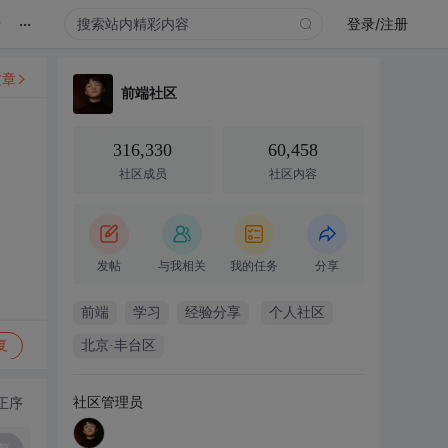
...
录
登录/注册
文章
前端社区
316,330
60,458
社区成员
社区内容
发帖
与我相关
我的任务
分享
前端
学习
经验分享
个人社区
复
北京·丰台区
社区管理员
正序