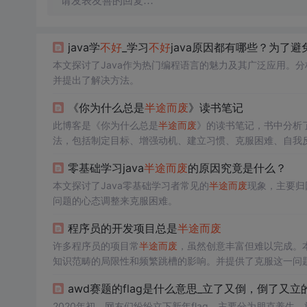
请发表友善的回复…
java学
不好
_学习
不好
java原因都有哪些？为了避
本文探讨了Java作为热门编程语言的魅力及其广泛应用。
并提出了解决方法。
《你为什么总是
半途而废
》读书笔记
此博客是《你为什么总是
半途而废
》的读书笔记，书中分析
法，包括制定目标、增强动机、建立习惯、克服困难、自我
零基础学习java
半途而废
的原因究竟是什么？
本文探讨了Java零基础学习者常见的
半途而废
现象，主要归
问题的心态调整来克服困难。
程序员的开发项目总是
半途而废
许多程序员的项目常
半途而废
，虽然创意丰富但难以完成。
知识范畴的局限性和频繁跳槽的影响。并提供了克服这一问
awd赛题的flag是什么意思_立了又倒，倒了又立的fl
2020年初，网友们纷纷立下新年flag，主要分为朋克养生