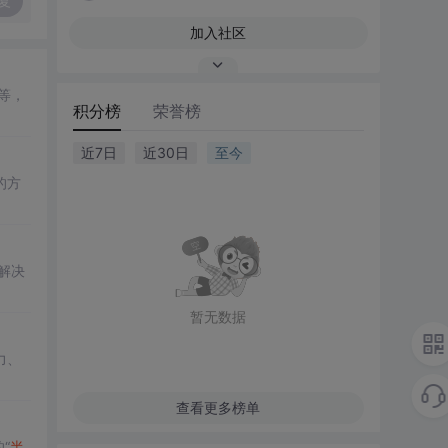
复
加入社区
等，
积分榜
荣誉榜
近7日
近30日
至今
的方
解决
暂无数据
力、
查看更多榜单
“
半