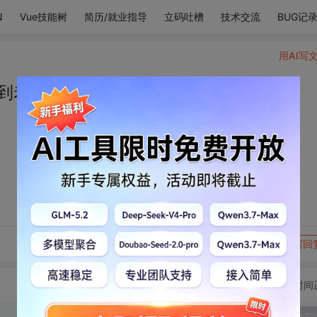
N
Vue技能树
简历/就业指导
立码吐槽
技术交流
BUG记
用AI写
到老
转发到动态
举报
写回
切换为时间