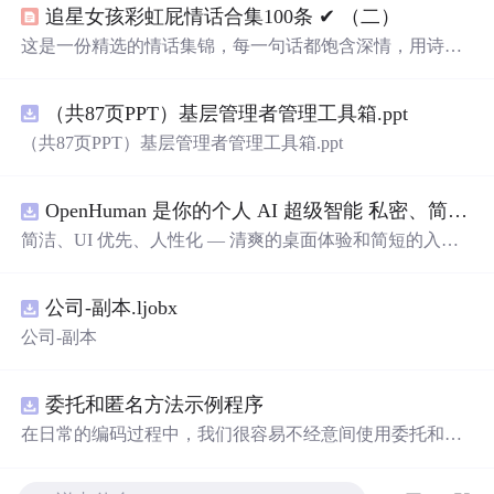
追星女孩彩虹屁情话合集100条 ✔︎ （二）
这是一份精选的情话集锦，每一句话都饱含深情，用诗意
的语言表达对爱人的独特情感。从四季更替到日常琐碎，
从山川湖海到街头巷尾，每一段文字都在诉说着对一个人
（共87页PPT）基层管理者管理工具箱.ppt
的思念与热爱。
（共87页PPT）基层管理者管理工具箱.ppt
OpenHuman 是你的个人 AI 超级智能 私密、简洁、极其强大
简洁、UI 优先、人性化 — 清爽的桌面体验和简短的入门
流程让你从安装到拥有一个可用的智能体仅需几次点击
——无需先配置，无需终端。智能体有一张脸：一个桌面
公司-副本.ljobx
吉祥物，会说话、能感知周围环境、可作为真实参与者加
入你的 Google Meet 会议、跨周记住你，即使你停止输入
公司-副本
后仍在后台持续思考。
委托和匿名方法示例程序
在日常的编码过程中，我们很容易不经意间使用委托和匿
名方法。你可能没有定义过委托类型，但用到定义好的委
托类型是自然不过的。本资源是一个使用委托和匿名方法