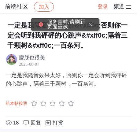
前端社区
登录
频道
加入
帖子详情
社区
前端社区
感慨
服务超时,请刷新
一定是我隔音效果太好&#xff0c;否则你一
页面重试
定会听到我砰砰的心跳声&#xff0c;隔着三
千颗树&#xff0c;一百条河。
朦胧也很美
2025-08-07
一定是我隔音效果太好，否则你一定会听到我砰砰
的心跳声，隔着三千颗树，一百条河。
给本帖投票
18
回复
打赏