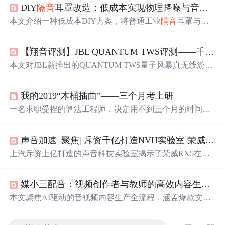
DIY
隔
音
耳罩改造：低成本实现物理降噪与音频播放融合方案
本文介绍一种低成本DIY方案，将普通工业
隔
音
耳罩与废
弃入耳式耳机扬声器单元结合，实现物理降噪与音频播放
一体化。方案无需电路设计或焊接，核心在于耳罩腔体声
【翔音评测】JBL QUANTUM TWS评测——千元双模游戏降噪耳机先行者
学利用、扬声器精准定位、双面泡棉胶微调及鞋胶声学密
封。强调NRR
隔
音
值匹配、阻抗兼容性（16–32Ω）、线槽
本文对JBL新推出的QUANTUM TWS量子风暴真无线游戏
无孔开凿工艺与立体声声道校准，适用于高噪音作业场景
降噪耳机进行评测。该耳机采用2.4G和蓝牙双模连接，有
下的安全听音需求。
双音源超低延时游戏技术，音质音效出色，还搭载ANC智
我的2019“木桶插曲”——三个月考上研
能降噪技术。不过，它也存在一些问题，如操作有误触可
能、充电指示灯无法准确显示电量等。
一名求职受挫的算法工程师，决定用不到三个月的时间备
考，在职研究生。从突发奇想到制定详细复习计划，再到
克服重重困难，最终以315分的成绩通过初试，成功被中山
声音加速_聚焦| 斥资千亿打造NVH实验室 荣威RX5玩起了声音的主意
大学人工智能专业录取。
上汽斥资上亿打造的声音科技实验室揭示了荣威RX5在声
音品质上的追求。通过SoundTuning技术，荣威RX5致力于
消除噪音，提升驾乘者的听觉体验。实验室包括全消混响
媒小三配音：视频创作者与教师的高效内容生产指南
试验室、四轮转鼓半消声试验室等，确保车辆在满足噪声
法规的同时，提供优秀的车内声音品质。密封试验显示，
本文聚焦AI驱动的音视频内容生产全流程，涵盖爆款文案
荣威RX5的气密性优于昂科威，展现出卓越的NVH性能。
提取与重构、多情绪AI拟人配音在影视解说与教育课件中
全消声室则用于测试零部件的声功率，确保整体声音品
的应用、嘈杂环境降噪与情感参数调优、带货口播稿批量