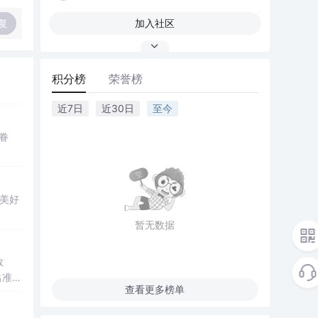
复
加入社区
积分榜
荣誉榜
近7日
近30日
至今
深眷
美好
暂无数据
数
出准确
查看更多榜单
常方