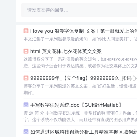
请发表友善的回复…
i love you 浪漫字体复制_文案 I 第一眼就爱上的
本文汇集了一系列温馨浪漫的短句，如“你比人间更美好”、
html 英文花体,七夕花体英文文案
这篇博客分享了一系列浪漫的英文短句，如ɪʜᴏᴘᴇʏᴏᴜɪʜᴏᴘᴇʏᴏᴜᴀ
恋。这些句子适合用于表达情感，或者作为社交媒体上的文
99999999年_【立个flag】99999999久_拓词
博客分享了一系列浪漫的英文文案，如“好好生活，慢慢相遇
期许。
手写数字识别系统.doc【GUI设计Matlab】
资 源 简 介 手写数字识别系统，非常好的啊!带有GUI界面
字。这个系统不仅功能强大，而且还带有直观的图形用户界面
的识别结果。这个系统可以在各种场景中使用，无论是学校
如何通过区域科技创新分析工具精准掌握区域创新要
便和实用的工具，你一定会喜欢它的！