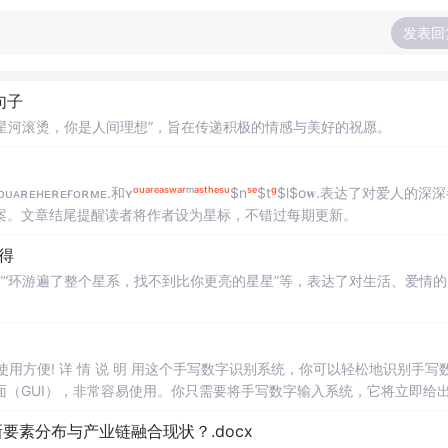
发表回
句子
“星河滚烫，你是人间理想”，旨在传递积极的情感与美好的祝愿。
ʀᴇʜᴇʀᴇғᴏʀᴍᴇ.和ʏ
ᵒ
ᵘ
ᵃ
ʳ
ᵉ
ᵃ
ˢ
ʷ
ᵃ
ʳ
ᵐ
ᵃ
ˢ
ᵗ
ʰ
ᵉ
ˢ
ᵘ
$n
ˢ
ᵉ
$t
ᵍ
$l$o𝐰.表达了对爱人的深
案。文章结尾提醒读者将作者设为星标，不错过每期更新。
心得
”“环游遍了整个星系，找不到比你更亮的星星”等，表达了对生活、爱情的
，使用方便! 详 情 说 明 用这个手写数字识别系统，你可以轻松地识别手写
（GUI），非常容易使用。你只需要将手写数字输入系统，它将立即给
、工作还是日常生活，都能为你提供快速和准确的识别服务。它是一个非
素分布与产业链融合现状？.docx