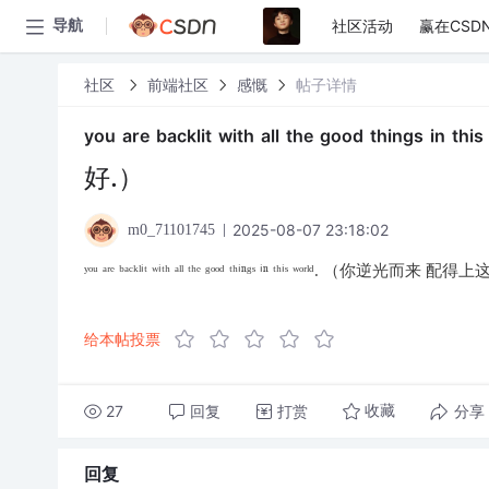
社区活动
赢在CSD
导航
社区
前端社区
感慨
帖子详情
ʸᵒᵘ ᵃʳᵉ ᵇᵃᶜᵏˡⁱᵗ ʷⁱᵗʰ ᵃˡˡ ᵗʰᵉ ᵍᵒᵒᵈ
好.）
2025-08-07 23:18:02
m0_71101745
ʸᵒᵘ ᵃʳᵉ ᵇᵃᶜᵏˡⁱᵗ ʷⁱᵗʰ ᵃˡˡ ᵗʰᵉ ᵍᵒᵒᵈ ᵗʰⁱⁿᵍˢ ⁱⁿ ᵗʰⁱˢ ʷᵒʳˡᵈ. （
给本帖投票
27
回复
打赏
分享
收藏
回复