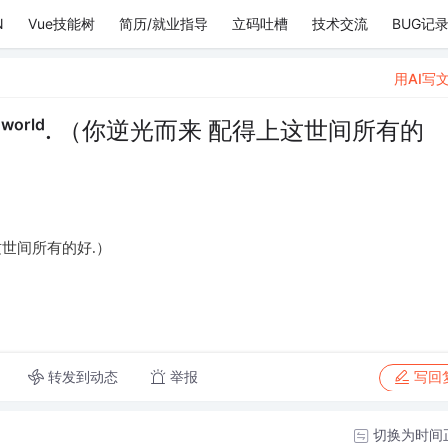
N
Vue技能树
简历/就业指导
立码吐槽
技术交流
BUG记
用AI写
 ᵗʰⁱⁿᵍˢ ⁱⁿ ᵗʰⁱˢ ʷᵒʳˡᵈ. （你逆光而来 配得上这世间所有的
你逆光而来 配得上这世间所有的好.）
转发到动态
举报
写回
切换为时间