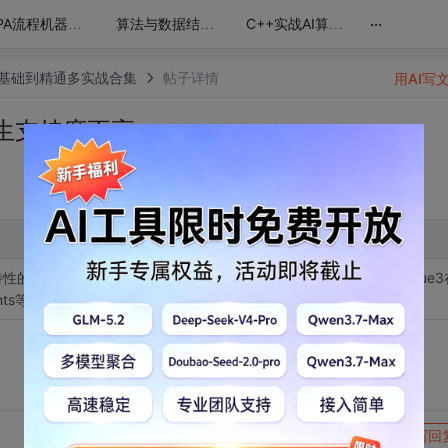
...
RPA流程机器人编程(纯干货无废话)
算法与数据结构精讲：回溯、动态规划、排序与搜索全攻略
C++实战AI算法：从基础到自动微分与矩阵封装
pt零基础到精通多实战合集
帖子详情
用AI写
—原生支持度更高
性的利用（如Proxy实现响应式），对比Vue2的兼容性妥协。探讨Vue3
ents等场景的原生支持优势。
转发到动态
举报
写回