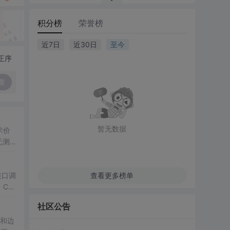
积分榜
荣誉榜
近7日
近30日
至今
正序
复
暂无数据
术价
元测
文技术
接口调
查看更多榜单
CLI
署。本
社区公告
）和边