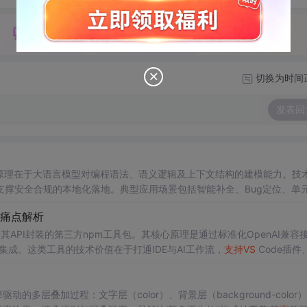
切换为时间
发表回
原理在于大语言模型对编程语法、语义逻辑及上下文结构的建模能力。技
撑安全合规的本地化落地。典型应用场景包括智能补全、Bug定位、单
要求日益严格的背景下，“国内可用”已不再仅指服务器位置，
更
强调中
发痛点解析
聚焦Qwen2.5-Coder、Ollama与Continue.dev构成的开源技术
系列基于其API封装的第三方npm工具包。其核心原理是通过标准化OpenAI兼容
现本地集成。这类工具的技术价值在于打通IDE与AI工作流，
支持
VS
Code插件、
型应用场景包括代码重构、Git提交信息生成、多模型协同审查及离线环境部
行策略、n
多层叠加过程：文字层（color）、背景层（background-color