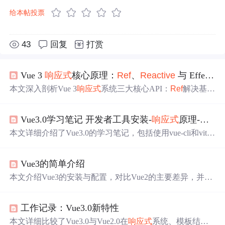
给本帖投票
43
回复
打赏
Vue 3
响应式
核心原理：
Ref
、
Reactive
与 Effect 的协同机制
本文深入剖析Vue 3
响应式
系统三大核心API：
Ref
解决基本
类型代理限制，
Reactive
基于Proxy实现嵌套对象递归代
理，Effect构建依赖收集与触发闭环。详细阐述Track/Trigge
Vue3.0学习笔记 开发者工具安装-
响应式
原理-
生命
r机制、activeEffect栈管理、scheduler调度控制，并揭示JSO
N.stringify失效、
ref
/
reactive
混用丢失
响应式
、effect死循环
本文详细介绍了Vue3.0的学习笔记，包括使用vue-cli和vite
等典型陷阱及其底层原理。
创建工程，分析工程结构，Vue3.0的开发者工具，以及重
点讲解了Composition API，如setup、
ref
、
reactive
、comput
Vue3的简单介绍
ed、watch、watchEffect等。此外，还探讨了Vue3.0的
响应
式
原理，
生命周期
，自定义hook函数，以及组件特性如Fra
本文介绍Vue3的安装与配置，对比Vue2的主要差异，并详
gment、Teleport和Suspense。文章最后提到了Vue3.0中的一
解Vue3的新特性如Composition API、
响应式
原理及单文件
些其他变化和全局API的转移。
组件的<script setup>语法。通过实例演示如何使用
ref
、
rea
工作记录：Vue3.0新特性
ctive
等API构建
响应式
数据
。
本文详细比较了Vue3.0与Vue2.0在
响应式
系统、模板结