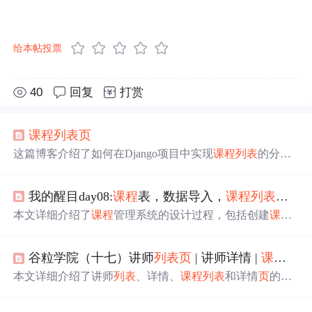
给本帖投票
40
回复
打赏
课程
列表
页
这篇博客介绍了如何在Django项目中实现
课程
列表
的分
页
显示，详细阐述了CKEditor富文本编辑器的集成步骤，并
详细讲解了
课程
详情
页
的构建，包括数据接口、章节信息
我的醒目day08:
课程
表，数据导入，
课程
列表
页
前
的显示。此外，还涵盖了使用保利威云视频服务进行
课程
视频加密播放的实现，包括后端获取播放授权token和前端
本文详细介绍了
课程
管理系统的设计过程，包括创建
课程
播放器的配置。
板块相关表如
课程
表、老师表等；演示了如何导入示例数
据；展示了
课程
列表
页
前端展示效果；并提供了
课程
页
面
谷粒学院（十七）讲师
列表
页
| 讲师详情 |
课程
列表
接口实现方案。
本文详细介绍了讲师
列表
、详情、
课程
列表
和详情
页
的前
后端开发，包括Controller、Service、Mapper的设计，Swag
ger测试，以及
页
面组件如何调用API并实现数据渲染。同