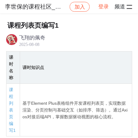
李世保的课程社区_NO_1
登录
频道
加入
社区
李世保的课程社区_NO_1
Vue3＋TypeSc
课程列表页编写1
飞翔的佩奇
2025-08-08
课
时
课时知识点
名
称
课
程
列
基于Element Plus表格组件开发课程列表页，实现数据
表
渲染、分页控制与基础交互（如排序、筛选）。通过Axi
页
os对接后端API，掌握数据驱动视图的核心流程。
编
写1